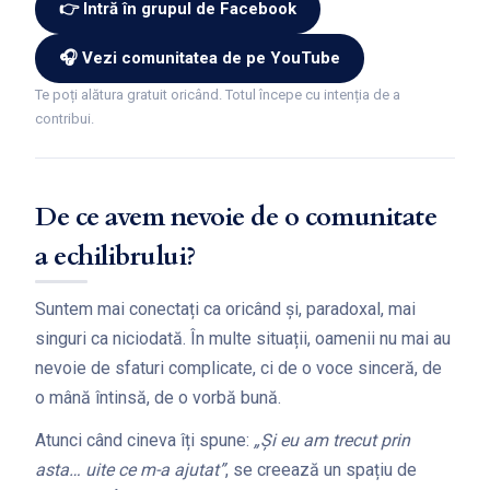
👉 Intră în grupul de Facebook
🎧 Vezi comunitatea de pe YouTube
Te poți alătura gratuit oricând. Totul începe cu intenția de a
contribui.
De ce avem nevoie de o comunitate
a echilibrului?
Suntem mai conectați ca oricând și, paradoxal, mai
singuri ca niciodată. În multe situații, oamenii nu mai au
nevoie de sfaturi complicate, ci de o voce sinceră, de
o mână întinsă, de o vorbă bună.
Atunci când cineva îți spune:
„Și eu am trecut prin
asta… uite ce m-a ajutat”
, se creează un spațiu de