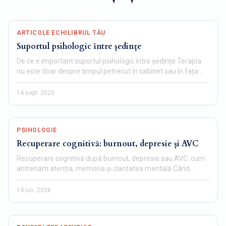
ARTICOLE ECHILIBRUL TĂU
Suportul psihologic între ședințe
De ce e important suportul psihologic între ședințe Terapia
nu este doar despre timpul petrecut în cabinet sau în fața…
14 sept. 2025
PSIHOLOGIE
Recuperare cognitivă: burnout, depresie și AVC
Recuperare cognitivă după burnout, depresie sau AVC: cum
antrenăm atenția, memoria și claritatea mentală Când
mintea…
14 iun. 2026