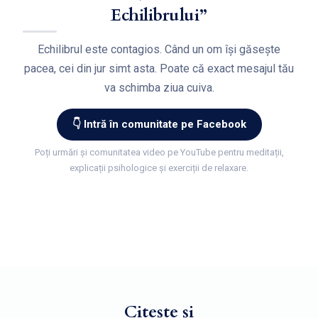
Echilibrului”
Echilibrul este contagios. Când un om își găsește
pacea, cei din jur simt asta. Poate că exact mesajul tău
va schimba ziua cuiva.
👇 Intră în comunitate pe Facebook
Poți urmări și comunitatea video pe YouTube pentru meditații,
explicații psihologice și exerciții de relaxare.
Citește și