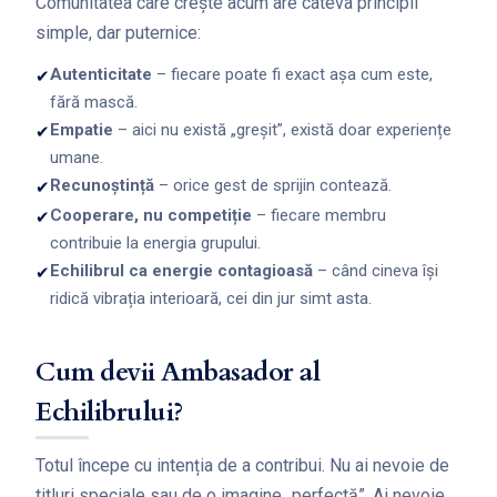
Comunitatea care crește acum are câteva principii
simple, dar puternice:
Autenticitate
– fiecare poate fi exact așa cum este,
✔
fără mască.
Empatie
– aici nu există „greșit”, există doar experiențe
✔
umane.
Recunoștință
– orice gest de sprijin contează.
✔
Cooperare, nu competiție
– fiecare membru
✔
contribuie la energia grupului.
Echilibrul ca energie contagioasă
– când cineva își
✔
ridică vibrația interioară, cei din jur simt asta.
Cum devii Ambasador al
Echilibrului?
Totul începe cu intenția de a contribui. Nu ai nevoie de
titluri speciale sau de o imagine „perfectă”. Ai nevoie