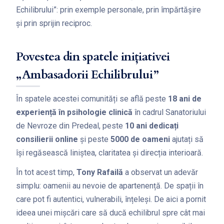
Echilibrului”: prin exemple personale, prin împărtășire
și prin sprijin reciproc.
Povestea din spatele inițiativei
„Ambasadorii Echilibrului”
În spatele acestei comunități se află peste
18 ani de
experiență în psihologie clinică
în cadrul Sanatoriului
de Nevroze din Predeal, peste
10 ani dedicați
consilierii online
și peste
5000 de oameni
ajutați să
își regăsească liniștea, claritatea și direcția interioară.
În tot acest timp,
Tony Rafailă
a observat un adevăr
simplu: oamenii au nevoie de apartenență. De spații în
care pot fi autentici, vulnerabili, înțeleși. De aici a pornit
ideea unei mișcări care să ducă echilibrul spre cât mai