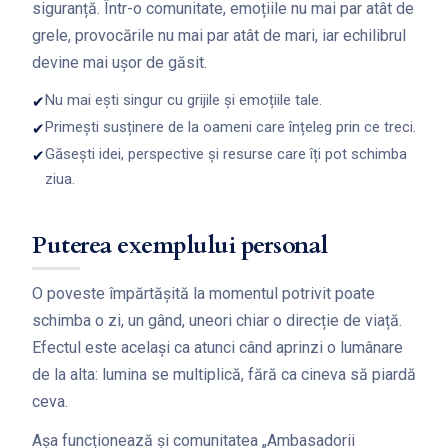
siguranță. Într-o comunitate, emoțiile nu mai par atât de
grele, provocările nu mai par atât de mari, iar echilibrul
devine mai ușor de găsit.
Nu mai ești singur cu grijile și emoțiile tale.
✔
Primești susținere de la oameni care înțeleg prin ce treci.
✔
Găsești idei, perspective și resurse care îți pot schimba
✔
ziua.
Puterea exemplului personal
O poveste împărtășită la momentul potrivit poate
schimba o zi, un gând, uneori chiar o direcție de viață.
Efectul este același ca atunci când aprinzi o lumânare
de la alta: lumina se multiplică, fără ca cineva să piardă
ceva.
Așa funcționează și comunitatea „Ambasadorii