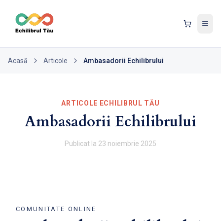
Tog
Acasă
Articole
Ambasadorii Echilibrului
ARTICOLE ECHILIBRUL TĂU
Ambasadorii Echilibrului
Publicat la
23 noiembrie 2025
COMUNITATE ONLINE