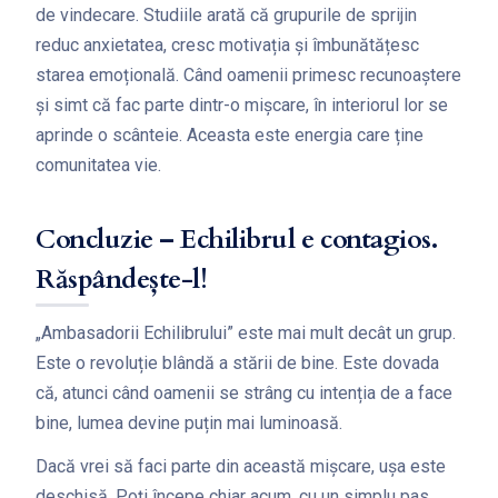
de vindecare. Studiile arată că grupurile de sprijin
reduc anxietatea, cresc motivația și îmbunătățesc
starea emoțională. Când oamenii primesc recunoaștere
și simt că fac parte dintr-o mișcare, în interiorul lor se
aprinde o scânteie. Aceasta este energia care ține
comunitatea vie.
Concluzie – Echilibrul e contagios.
Răspândește-l!
„Ambasadorii Echilibrului” este mai mult decât un grup.
Este o revoluție blândă a stării de bine. Este dovada
că, atunci când oamenii se strâng cu intenția de a face
bine, lumea devine puțin mai luminoasă.
Dacă vrei să faci parte din această mișcare, ușa este
deschisă. Poți începe chiar acum, cu un simplu pas.