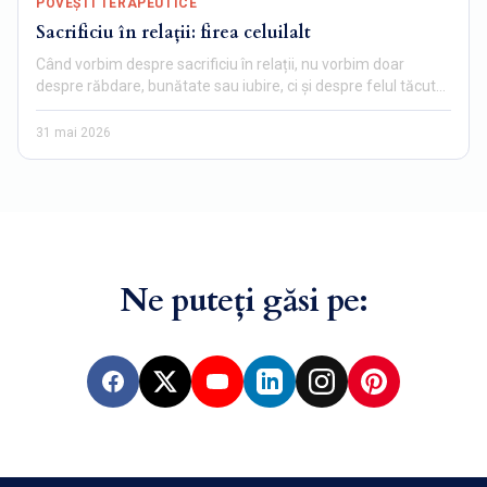
POVEȘTI TERAPEUTICE
Sacrificiu în relații: firea celuilalt
Când vorbim despre sacrificiu în relații, nu vorbim doar
despre răbdare, bunătate sau iubire, ci și despre felul tăcut…
31 mai 2026
Ne puteți găsi pe:
Facebook
X
YouTube
LinkedIn
Instagram
Pinterest