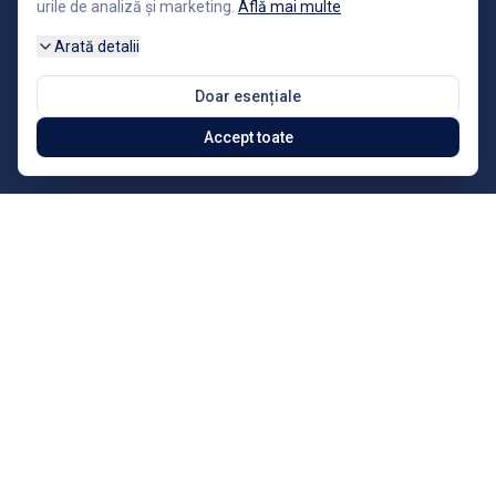
urile de analiză și marketing.
Află mai multe
Arată detalii
Doar esențiale
Accept toate
Acasă
Resurse gratuite
Echilibrul Tău vă oferă cu drag
o varietate mare de resurse