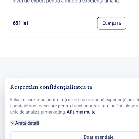
nivel de expert pentru a modela excelența umană.
651 lei
Cumpără
Agendă Cursuri NLP
Respectăm confidențialitatea ta
Folosim cookie-uri pentru a-ți oferi cea mai bună experiență pe site
esențiale sunt necesare pentru funcționarea site-ului. Poți alege s
FINALIZAT
urile de analiză și marketing.
Află mai multe
Curs NLP Practitioner cu Tony Rafailă
Arată detalii
Brașov
Doar esențiale