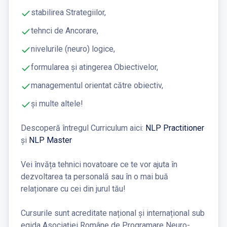
stabilirea Strategiilor,
tehnci de Ancorare,
nivelurile (neuro) logice,
formularea și atingerea Obiectivelor,
managementul orientat către obiectiv,
și multe altele!
Descoperă întregul Curriculum aici:
NLP Practitioner
și
NLP Master
Vei învăța tehnici novatoare ce te vor ajuta în
dezvoltarea ta personală sau în o mai buă
relaționare cu cei din jurul tău!
Cursurile sunt acreditate național și internațional sub
egida Asociației Române de Programare Neuro-