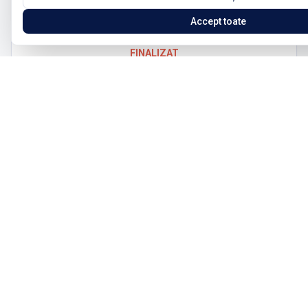
25-26 Noiembrie 2023
Accept toate
FINALIZAT
Curs NLP Master cu Tony Rafailă & Gabriela
Ștefan
Brașov
02-03 Decembrie 2023
FINALIZAT
Curs NLP Practitioner cu Tony Rafailă
Brașov
17 Iunie 2023
FINALIZAT