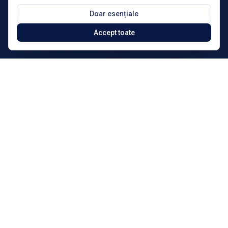
Doar esențiale
Accept toate
Fii cea mai bună versiu
|
Acasă
Servicii
Coaching