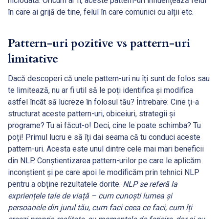
niciodată. Oricum ar fi, aceste pattern-uri influențează felul
în care ai grijă de tine, felul în care comunici cu alții etc.
Pattern-uri pozitive vs pattern-uri
limitative
Dacă descoperi că unele pattern-uri nu îți sunt de folos sau
te limitează, nu ar fi util să le poți identifica și modifica
astfel încât să lucreze în folosul tău? Întrebare: Cine ți-a
structurat aceste pattern-uri, obiceiuri, strategii și
programe? Tu ai făcut-o! Deci, cine le poate schimba? Tu
poți! Primul lucru e să îți dai seama că tu conduci aceste
pattern-uri. Acesta este unul dintre cele mai mari beneficii
din NLP. Conștientizarea pattern-urilor pe care le aplicăm
inconștient și pe care apoi le modificăm prin tehnici NLP
pentru a obține rezultatele dorite.
NLP se referă la
expriențele tale de viață – cum cunoști lumea și
persoanele din jurul tău, cum faci ceea ce faci, cum îți