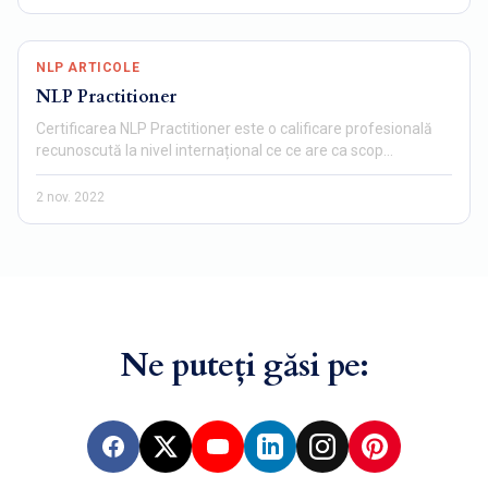
NLP ARTICOLE
NLP Practitioner
Certificarea NLP Practitioner este o calificare profesională
recunoscută la nivel internațional ce ce are ca scop…
2 nov. 2022
Ne puteți găsi pe:
Facebook
X
YouTube
LinkedIn
Instagram
Pinterest