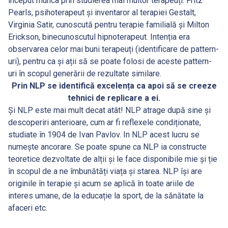
început munca prin studierea mai multor terapeuți: Fritz
Pearls, psihoterapeut și inventaror al terapiei Gestalt,
Virginia Satir, cunoscută pentru terapie familială și Milton
Erickson, binecunoscutul hipnoterapeut. Intenția era
observarea celor mai buni terapeuți (identificare de pattern-
uri), pentru ca și ații să se poate folosi de aceste pattern-
uri în scopul generării de rezultate similare.
Prin NLP se identifică excelența ca apoi să se creeze
tehnici de replicare a ei.
Și NLP este mai mult decat atât! NLP atrage după sine și
descoperiri anterioare, cum ar fi reflexele condiționate,
studiate în 1904 de Ivan Pavlov. In NLP acest lucru se
numește ancorare. Se poate spune ca NLP ia constructe
teoretice dezvoltate de alții și le face disponibile mie și ție
în scopul de a ne îmbunătăți viața și starea. NLP își are
originile în terapie și acum se aplică în toate ariile de
interes umane, de la educație la sport, de la sănătate la
afaceri etc.