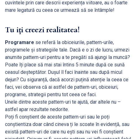
cuvintele prin care descrii experiența viitoare, au o foarte
mare legatură cu ceea ce urmează să se întâmple!
Tu iți creezi realitatea!
Programare
se referă la obiceiurile, pattern-urile,
programele și strategiile tale. Dacă e o zi de lucru, urmezi
anumite pattern-uri pentru a te pregăti să ajungi la muncă?
Poate îți place să mai stai întins 5 minute după ce sună
ceasul deșteptător. Dușul îl faci înainte sau după micul
dejun? Cu siguranță, dacă acorzi puțină atenție la ceea ce
faci, vei observa că ai astfel de pattern-uri, obiceiuri,
programe, strategii pentru tot ceea ce faci.
Unele dintre aceste pattern-uri te ajută, dar altele nu –
astfel apar rezultate nedorite.
Poți fi conștient de aceste pattern-uri sau le poți
conștientiza doar când cineva ți le scoate în evidență, sau
există pattern-uri de care nu ești sau nu vei fi conștient