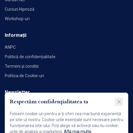
Cursuri Hipnoză
Workshop-uri
Informații
ANPC
Politică de confidențialitate
Termeni și condiții
Politica de Cookie-uri
Newsletter
Respectăm confidențialitatea ta
Abonează-te pentru a primi noutăți și articole direct în inbox.
Folosim cookie-uri pentru a-ți oferi cea mai bună experiență
Abonează-te acum!
pe site-ul nostru. Cookie-urile esențiale sunt necesare pentru
funcționarea site-ului. Poți alege să activezi sau nu cookie-
urile de analiză și marketing.
Află mai multe