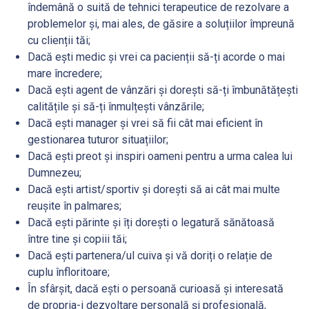
îndemână o suită de tehnici terapeutice de rezolvare a
problemelor și, mai ales, de găsire a soluțiilor împreună
cu clienții tăi;
Dacă ești medic și vrei ca pacienții să-ți acorde o mai
mare încredere;
Dacă ești agent de vânzări și dorești să-ți îmbunătățești
calitățile și să-ți înmulțești vânzările;
Dacă ești manager și vrei să fii cât mai eficient în
gestionarea tuturor situațiilor;
Dacă ești preot și inspiri oameni pentru a urma calea lui
Dumnezeu;
Dacă ești artist/sportiv și dorești să ai cât mai multe
reușite în palmares;
Dacă ești părinte și îți dorești o legatură sănătoasă
între tine și copiii tăi;
Dacă ești partenera/ul cuiva și vă doriți o relație de
cuplu înfloritoare;
În sfârșit, dacă ești o persoană curioasă și interesată
de propria-i dezvoltare personală și profesională,