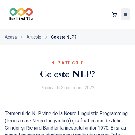
Tog
Acasă
Articole
Ce este NLP?
NLP ARTICOLE
Ce este NLP?
Publicat la
3 noiembrie 2022
Termenul de NLP vine de la Neuro Linguistic Programming
(Programare Neuro Lingvistică) și a fost impus de John
Grinder și Richard Bandler la începutul anilor 1970. Ei și-au