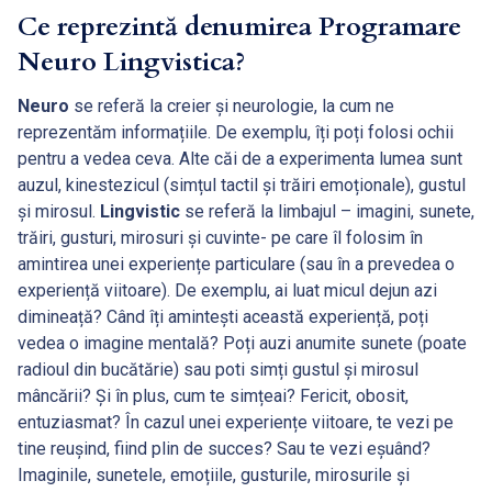
Ce reprezintă denumirea Programare
Neuro Lingvistica?
Neuro
se referă la creier și neurologie, la cum ne
reprezentăm informațiile. De exemplu, îți poți folosi ochii
pentru a vedea ceva. Alte căi de a experimenta lumea sunt
auzul, kinestezicul (simțul tactil și trăiri emoționale), gustul
și mirosul.
Lingvistic
se referă la limbajul – imagini, sunete,
trăiri, gusturi, mirosuri și cuvinte- pe care îl folosim în
amintirea unei experiențe particulare (sau în a prevedea o
experiență viitoare). De exemplu, ai luat micul dejun azi
dimineață? Când îți amintești această experiență, poți
vedea o imagine mentală? Poți auzi anumite sunete (poate
radioul din bucătărie) sau poti simți gustul și mirosul
mâncării? Și în plus, cum te simțeai? Fericit, obosit,
entuziasmat? În cazul unei experiențe viitoare, te vezi pe
tine reușind, fiind plin de succes? Sau te vezi eșuând?
Imaginile, sunetele, emoțiile, gusturile, mirosurile și