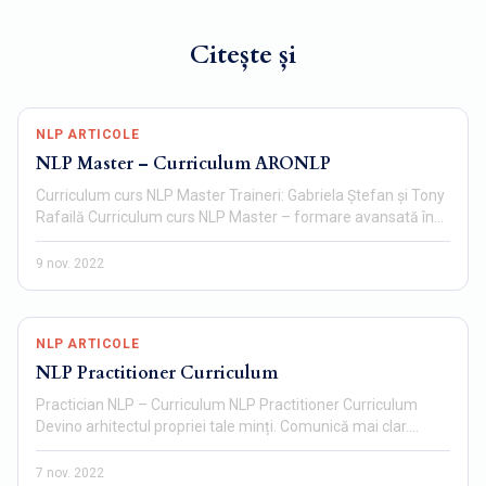
Citește și
NLP ARTICOLE
NLP Master – Curriculum ARONLP
Curriculum curs NLP Master Traineri: Gabriela Ștefan și Tony
Rafailă Curriculum curs NLP Master – formare avansată în…
9 nov. 2022
NLP ARTICOLE
NLP Practitioner Curriculum
Practician NLP – Curriculum NLP Practitioner Curriculum
Devino arhitectul propriei tale minți. Comunică mai clar.…
7 nov. 2022