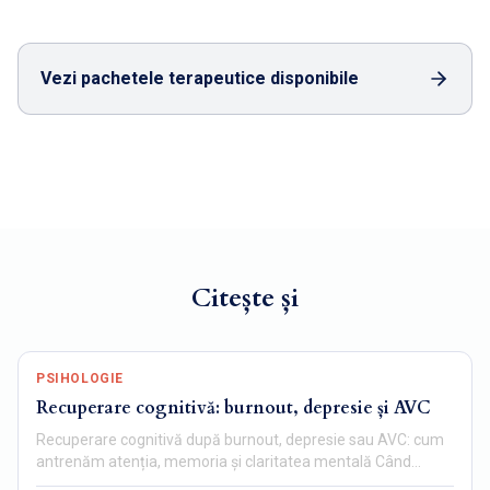
Vezi pachetele terapeutice disponibile
Citește și
PSIHOLOGIE
Recuperare cognitivă: burnout, depresie și AVC
Recuperare cognitivă după burnout, depresie sau AVC: cum
antrenăm atenția, memoria și claritatea mentală Când
mintea…