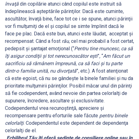
învaţă
din copilărie atunci când copilul este instruit să
îndeplinească aşteptările părinţilor. Dacă este cuminte,
ascultător, învaţă bine, face tot ce i se spune, atunci părinţii
vor fi mulţumiţi de el şi copilul se simte împlinit dacă le
face pe plac. Dacă este bun, atunci este lăudat, acceptat şi
recompensat. Când a fost
ră
u
, cel mai probabil a fost certat,
pedepsit şi şantajat emoţional (“
Pentru tine muncesc, ca să
îţi asigur condiţii şi tot nerecunoscător eşti
”
,
“
Am făcut un
sacrificiu să rămânem împreună, ca să faci şi tu parte
dintr-o familie unită, nu divorţată
”
,
etc.). A fost atenţionat
că este egoist, că nu se gândeşte la binele familiei şi nu da
prioritate mulţumirii părinţilor. Posibil măcar unul din părinţi
să fie codependent, având nevoie din partea celorlalţi de
supunere, încredere, ascultare şi exclusivitate.
Codependentul vrea recunoştinţă, apreciere şi
recompensare pentru eforturile sale făcute
pentru binele
celorlalţi
. Codependentul este dependent de dependenţa
celorlalţi de el.
Echilibrul Tău îți oferă ședințe de consiliere
online
sau în