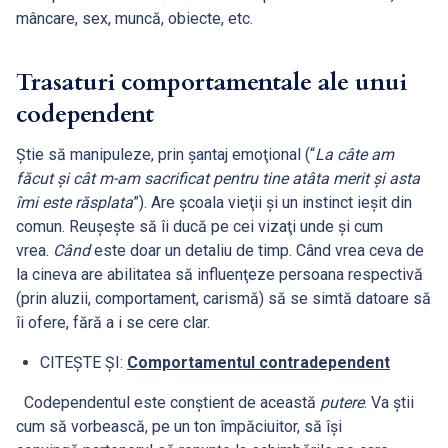
mâncare, sex, muncă, obiecte, etc.
Trasaturi comportamentale ale unui
codependent
Ştie să manipuleze, prin şantaj emoţional (“
La câte am
făcut şi cât m-am sacrificat pentru tine atâta merit şi asta
îmi este răsplata
”). Are şcoala vieţii şi un instinct ieşit din
comun. Reuşeşte să îi ducă pe cei vizaţi unde şi cum
vrea.
Când
este doar un detaliu de timp. Când vrea ceva de
la cineva are abilitatea să influenţeze persoana respectivă
(prin aluzii, comportament, carismă) să se simtă datoare să
îi ofere, fără a i se cere clar.
CITEȘTE ȘI:
Comportamentul contradependent
Codependentul este conştient de această
putere
. Va știi
cum să vorbească, pe un ton împăciuitor, să își