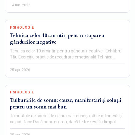
14 iun. 2026
PSIHOLOGIE
Tehnica celor 10 amintiri pentru stoparea
gândurilor negative
Tehnica celor 10 amintiri pentru gânduri negative | Echilibrul
Tău Exercițiu practic de recadrare emoțională Tehnica…
25 apr. 2026
PSIHOLOGIE
Tulburările de somn: cauze, manifestări și soluții
pentru un somn mai bun
Tulburările de somn: de ce nu mai reușești să te odihnești și
ce poți face Dacă adormi greu, dacă te trezești în timpul…
20 apr. 2026