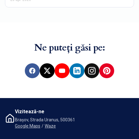
Ne puteți găsi pe:
Facebook
X
YouTube
LinkedIn
Instagram
Pinterest
Vizitează-ne
Brașov, Strada Uranus, 500361
Google Maps
/
Waze