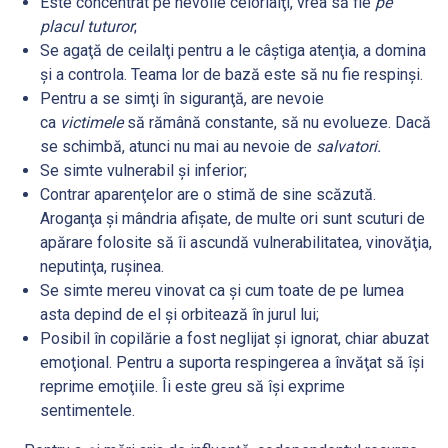
Este concentrat pe nevoile celorlalţi, vrea să fie
pe
placul tuturor
;
Se agaţă de ceilalţi pentru a le câştiga atenţia, a domina
şi a controla. Teama lor de bază este să nu fie respinşi.
Pentru a se simţi în siguranţă, are nevoie
ca
victimele
să rămână constante, să nu evolueze. Dacă
se schimbă, atunci nu mai au nevoie de
salvatori.
Se simte vulnerabil şi inferior;
Contrar aparenţelor are o stimă de sine scăzută.
Aroganţa şi mândria afişate, de multe ori sunt scuturi de
apărare folosite să îi ascundă vulnerabilitatea, vinovăţia,
neputinţa, ruşinea.
Se simte mereu vinovat ca şi cum toate de pe lumea
asta depind de el şi orbitează în jurul lui;
Posibil în copilărie a fost neglijat şi ignorat, chiar abuzat
emoţional. Pentru a suporta respingerea a învăţat să îşi
reprime emoţiile. Îi este greu să îşi exprime
sentimentele.