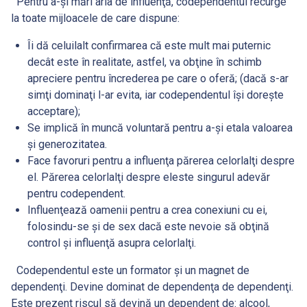
Pentru a-şi mări aria de influenţă, codependentul recurge
la toate mijloacele de care dispune:
Îi dă celuilalt confirmarea că este mult mai puternic
decât este în realitate, astfel, va obţine în schimb
apreciere pentru încrederea pe care o oferă; (dacă s-ar
simţi dominaţi l-ar evita, iar codependentul îşi doreşte
acceptare);
Se implică în muncă voluntară pentru a-şi etala valoarea
şi generozitatea.
Face favoruri pentru a influenţa părerea celorlalţi despre
el. Părerea celorlalţi despre eleste singurul adevăr
pentru codependent.
Influenţează oamenii pentru a crea conexiuni cu ei,
folosindu-se şi de sex dacă este nevoie să obţină
control şi influenţă asupra celorlalţi.
Codependentul este un formator şi un magnet de
dependenţi. Devine dominat de dependenţa de dependenţi.
Este prezent riscul să devină un dependent de: alcool,