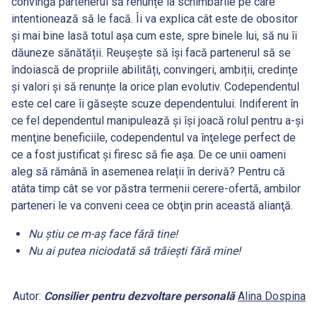
convingă partenerul să renunțe la schimbările pe care
intentionează să le facă. Îi va explica cât este de obositor
și mai bine lasă totul așa cum este, spre binele lui, să nu îi
dăuneze sănătății. Reușește să își facă partenerul să se
îndoiască de propriile abilități, convingeri, ambiții, credințe
și valori și să renunțe la orice plan evolutiv. Codependentul
este cel care îi găseşte scuze dependentului. Indiferent în
ce fel dependentul manipulează şi îşi joacă rolul pentru a-şi
menţine beneficiile, codependentul va înţelege perfect de
ce a fost justificat şi firesc să fie aşa. De ce unii oameni
aleg să rămână în asemenea relații în derivă? Pentru că
atâta timp cât se vor păstra termenii cerere-ofertă, ambilor
parteneri le va conveni ceea ce obţin prin această alianţă.
Nu ştiu ce m-aş face fără tine!
Nu ai putea niciodată să trăieşti fără mine!
Autor:
Consilier pentru dezvoltare personală
Alina Dospina