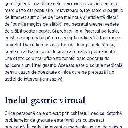
greutății este una dintre cele mai mari provocări pentru o
mare parte din populație. Televizoarele, revistele și paginile
de internet sunt pline de ”cea mai nouă și eficientă dietă”,
de ”pastila magică de slăbit” sau secretul vreunei vedete
de slăbit peste noapte. Și probabil le-ai încercat pe toate,
oricât de improbabil părea ca simpla rodie să fi fost mereu
secretul. Dacă dietele vin și trec dar kilogramele rămăn,
poate că ai luat în considerare o alternativă permanentă.
Una dintre cele mai eficiente tehnici este operația de
aplicare a unui inel gastric. Aceasta este o soluție medicală
pentru cazuri de obezitate clinică care se pretează la o
astfel de intervenție invazivă.
Inelul gastric virtual
Orice persoană care a trecut prin cabinetul medical datorită
problemelor de greutate este familiară cu această
procedură. În cadrul intervenției medicale, un inel de silicon