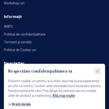
Workshop-uri
Informații
ANPC
Politică de confidențialitate
Termeni și condiții
Politica de Cookie-uri
Newsletter
Respectăm confidențialitatea ta
Abonează-te pentru a primi noutăți și articole direct în inbox.
Folosim cookie-uri pentru a-ți oferi cea mai bună experiență
Abonează-te acum!
pe site-ul nostru. Cookie-urile esențiale sunt necesare pentru
funcționarea site-ului. Poți alege să activezi sau nu cookie-
urile de analiză și marketing.
Află mai multe
Arată detalii