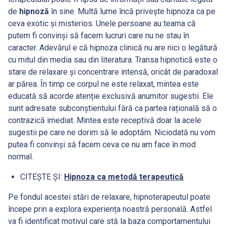
de
hipnoză
în sine. Multă lume încă privește hipnoza ca pe
ceva exotic și misterios. Unele persoane au teama că
putem fi convinși să facem lucruri care nu ne stau în
caracter. Adevărul e că hipnoza clinică nu are nici o legătură
cu mitul din media sau din literatura. Transa hipnotică este o
stare de relaxare și concentrare intensă, oricât de paradoxal
ar părea. În timp ce corpul ne este relaxat, mintea este
educată să acorde atenție exclusivă anumitor sugestii. Ele
sunt adresate subconștientului fără ca partea rațională să o
contrazică imediat. Mintea este receptivă doar la acele
sugestii pe care ne dorim să le adoptăm. Niciodată nu vom
putea fi convinși să facem ceva ce nu am face în mod
normal.
CITEȘTE ȘI:
Hipnoza ca metodă terapeutică
Pe fondul acestei stări de relaxare, hipnoterapeutul poate
începe prin a explora experiența noastră personală. Astfel
va fi identificat motivul care stă la baza comportamentului