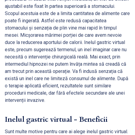
ajustabil este fixat în partea superioară a stomacului.
Scopul acestuia este de a limita cantitatea de alimente care
poate fi ingerată. Astfel este redusă capacitatea
stomacului și senzația de plin vine mai rapid în timpul
mesei. Micșorarea mărimei porției de care avem nevoie
duce la reducerea aportului de calorii. Inelul gastric virtual
este, precum sugerează termenul, un inel imaginar care nu
necesită o intervenție chirurgicală reală. Mai exact, prin
intermediul hipnozei ne putem învăța mintea să creadă că
am trecut prin această operație. Va fi indusă senzația că
există un inel care ne limiteză consumul de alimente. După
o terapie aplicată eficient, rezultatele sunt similare
procedurii medicale, dar fără efectele secundare ale unei
intervenții invazive.
Inelul gastric virtual - Beneficii
Sunt multe motive pentru care ai alege inelul gastric virtual.