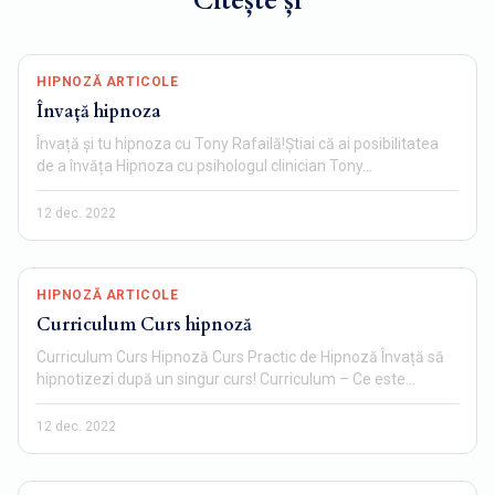
Citește și
HIPNOZĂ ARTICOLE
Învață hipnoza
Învață și tu hipnoza cu Tony Rafailă!Știai că ai posibilitatea
de a învăța Hipnoza cu psihologul clinician Tony…
12 dec. 2022
HIPNOZĂ ARTICOLE
Curriculum Curs hipnoză
Curriculum Curs Hipnoză Curs Practic de Hipnoză Învață să
hipnotizezi după un singur curs! Curriculum – Ce este
hipnoza…
12 dec. 2022