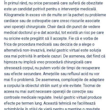
În primul rând, nu orice persoană care suferă de obezitate
este un candidat potrivit pentru o intervenție medicală.
Kilogramele în exces vin de multe ori la pachet cu probleme
cardiace sau de osteopatie care cresc riscurile asociate
unei operații chirurgicale. Chair dacă din punct de vedere
medical doctorul și-a dat acordul, tot există un risc pe care
nu oricine este pregătit să îl accepte. Fie că e vorba de
frica de procedura medicală sau decizia de a alege o
alternativă non-invazivă, inelul gastric virtual este soluția
cea mai potrivită în ambele cazuri. De asmenea, dat fiind că
hipnoza nu implică vreo procedură chirurgicală care
stresează corpul, nu putem vorbi de timpi de recuperare
sau efecte secundare. Amețelile sau refluxul acid nu vor
mai fi o problemă. De asemenea, complicațiile de adaptare
a corpului la obiectul străin sunt și ele evitate. Tocmai de
aceea nu mai sunt necesare operații de corecție sau
controale medicale regulate. Inelul gastric virtual produce
efecte pe termen lung. Această tehnică ne facilitează
schimbările în stilul de viață pentru a menține o greutate