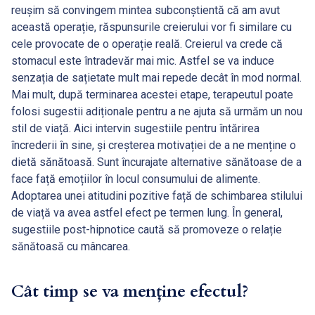
reușim să convingem mintea subconștientă că am avut
această operație, răspunsurile creierului vor fi similare cu
cele provocate de o operație reală. Creierul va crede că
stomacul este întradevăr mai mic. Astfel se va induce
senzația de sațietate mult mai repede decât în mod normal.
Mai mult, după terminarea acestei etape, terapeutul poate
folosi sugestii adiționale pentru a ne ajuta să urmăm un nou
stil de viață. Aici intervin sugestiile pentru întărirea
încrederii în sine, și creșterea motivației de a ne menține o
dietă sănătoasă. Sunt încurajate alternative sănătoase de a
face față emoțiilor în locul consumului de alimente.
Adoptarea unei atitudini pozitive față de schimbarea stilului
de viață va avea astfel efect pe termen lung. În general,
sugestiile post-hipnotice caută să promoveze o relație
sănătoasă cu mâncarea.
Cât timp se va menține efectul?