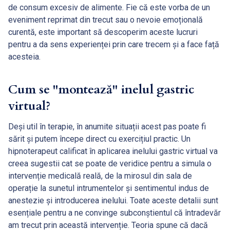
de consum excesiv de alimente. Fie că este vorba de un
eveniment reprimat din trecut sau o nevoie emoțională
curentă, este important să descoperim aceste lucruri
pentru a da sens experienței prin care trecem și a face față
acesteia.
Cum se "montează" inelul gastric
virtual?
Deși util în terapie, în anumite situații acest pas poate fi
sărit și putem începe direct cu exercițiul practic. Un
hipnoterapeut calificat în aplicarea inelului gastric virtual va
creea sugestii cat se poate de veridice pentru a simula o
intervenție medicală reală, de la mirosul din sala de
operație la sunetul intrumentelor și sentimentul indus de
anestezie și introducerea inelului. Toate aceste detalii sunt
esențiale pentru a ne convinge subconștientul că întradevăr
am trecut prin această intervenție. Teoria spune că dacă