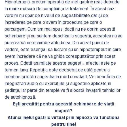
Hipnoterapia, precum operația de inel gastric real, depinde
în mare măsură de complianța la tratament. În acest caz
vorbim nu doar de nivelul de sugestibilitate dar și de
încrederea pe care o avem în procedura pe care o
parcurgem. Cum am mai spus, dacă nu ne dorim această
schimbare și nu suntem deschiși la sugestii, aceastea nu au
puterea să ne schimbe atitudinea. Din acest punct de
vedere, este esențial să lucrăm cu un hipnoterapeut în care
avem încredere că ne va ghida corespunzător prin acest
proces. Odată asimilate aceste sugestii, efectul este pe
termen lung. Repetiția este deosebit de utilă pentru a
menține și întări sugestia în mod constant. Vei beneficia de
înregistrări audio cu exercițiile și sugestiile aplicate în
ședințe, iar parte din terapie va fi alocată învățarii tehnicilor
de autohipnoză.
Ești pregătit pentru această schimbare de viață
majoră?
Atunci inelul gastric virtual prin hipnoză va funcționa
pentru tine!