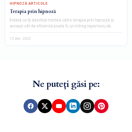
HIPNOZĂ ARTICOLE
Terapia prin hipnoză
Îndată ce îți deschizi mintea către terapia prin hipnoză și
accepți cât de eficientă poate fi, un întreg repertoriu de…
12 dec. 2022
Ne puteți găsi pe:
Facebook
X
YouTube
LinkedIn
Instagram
Pinterest