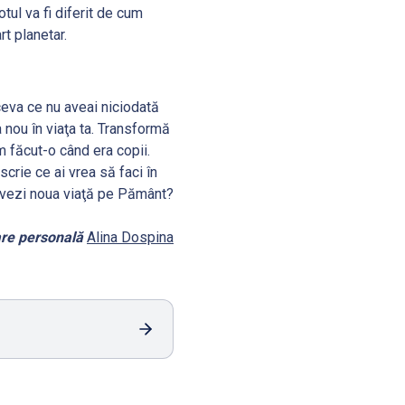
tul va fi diferit de cum
t planetar.
ceva ce nu aveai niciodată
 nou în viaţa ta. Transformă
m făcut-o când era copii.
crie ce ai vrea să faci în
m vezi noua viaţă pe Pământ?
are personală
Alina Dospina