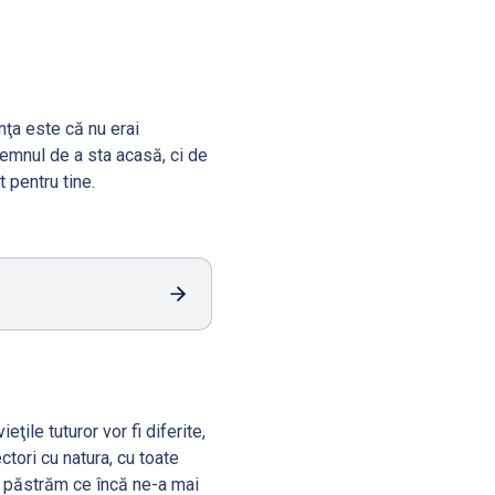
nţa este că nu erai
ndemnul de a sta acasă, ci de
t pentru tine.
ţile tuturor vor fi diferite,
ctori cu natura, cu toate
ă păstrăm ce încă ne-a mai