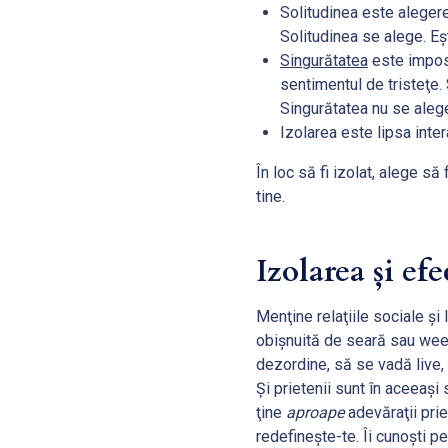
Solitudinea este alegerea
Solitudinea se alege. Eşt
Singurătatea
este imposi
sentimentul de tristeţe. 
Singurătatea nu se alege
Izolarea este lipsa inter
În loc să fi izolat, alege să
tine.
Izolarea și efe
Menţine relaţiile sociale şi l
obişnuită de seară sau weeke
dezordine, să se vadă live, 
Şi prietenii sunt în aceeaşi
ţine
aproape
adevăraţii prie
redefineşte-te. Îi cunoşti pe