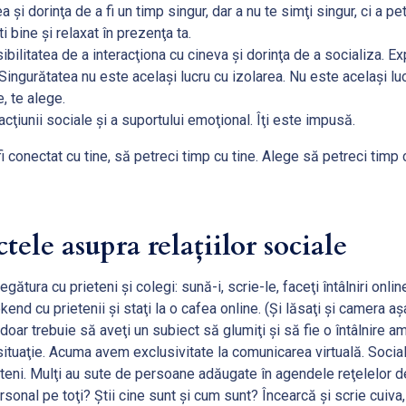
 şi dorinţa de a fi un timp singur, dar a nu te simţi singur, ci a pe
i bine şi relaxat în prezenţa ta.
bilitatea de a interacţiona cu cineva şi dorinţa de a socializa. Ex
Singurătatea nu este acelaşi lucru cu izolarea. Nu este acelaşi luc
, te alege.
acţiunii sociale şi a suportului emoţional. Îţi este impusă.
 fi conectat cu tine, să petreci timp cu tine. Alege să petreci timp 
ctele asupra relațiilor sociale
egătura cu prieteni şi colegi: sună-i, scrie-le, faceţi întâlniri online
nd cu prietenii şi staţi la o cafea online. (Şi lăsaţi şi camera a
doar trebuie să aveţi un subiect să glumiţi şi să fie o întâlnire a
 situaţie. Acuma avem exclusivitate la comunicarea virtuală. Socia
teni. Mulţi au sute de persoane adăugate în agendele reţelelor d
rsonal pe toţi? Ştii cine sunt şi cum sunt? Încearcă şi scrie cuiva,