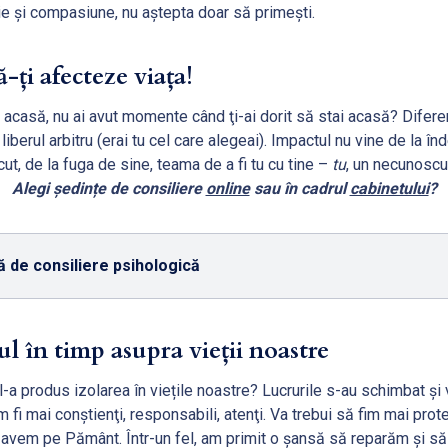
ţie şi compasiune, nu aştepta doar să primeşti.
ă-ți afecteze viața!
 acasă, nu ai avut momente când ţi-ai dorit să stai acasă? Difere
 liberul arbitru (erai tu cel care alegeai). Impactul nu vine de la î
t, de la fuga de sine, teama de a fi tu cu tine –
tu
, un necunoscu
Alegi ședințe de consiliere
online
sau în cadrul
cabinetului
?
 de consiliere psihologică
ul în timp asupra vieții noastre
a produs izolarea în viețile noastre? Lucrurile s-au schimbat şi vie
m fi mai conştienţi, responsabili, atenţi. Va trebui să fim mai prote
i avem pe Pământ. Într-un fel, am primit o şansă să reparăm şi s