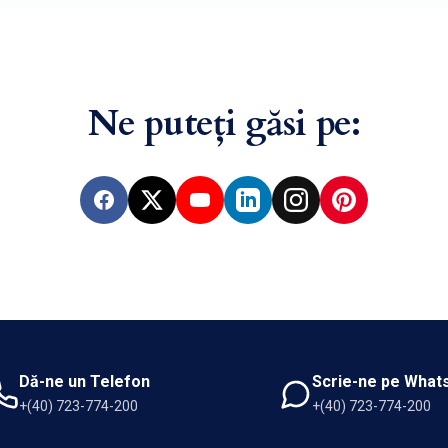
Ne puteți găsi pe:
Facebook
X
YouTube
LinkedIn
Instagram
Pinterest
Dă-ne un Telefon
Scrie-ne pe What
+(40) 723-774-200
+(40) 723-774-200