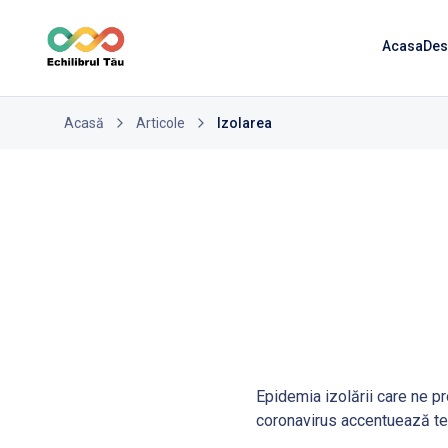
Acasa
Des
Acasă
Articole
Izolarea
Epidemia izolării care ne p
coronavirus accentuează tend