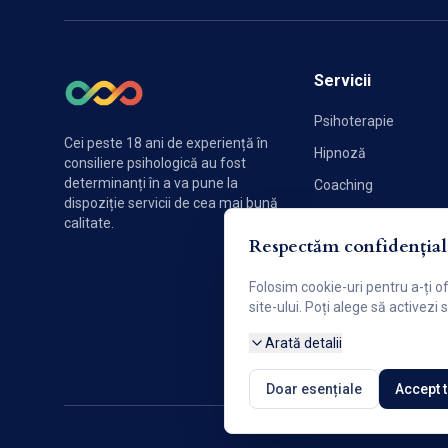
Servicii
Psihoterapie
Cei peste 18 ani de experiență în
Hipnoză
consiliere psihologică au fost
determinanți în a va pune la
Coaching
dispoziție servicii de cea mai bună
Sexologie
calitate.
Respectăm confidențiali
Terapie de cuplu
Folosim cookie-uri pentru a-ți o
site-ului. Poți alege să activezi
Arată detalii
Doar esențiale
Accept 