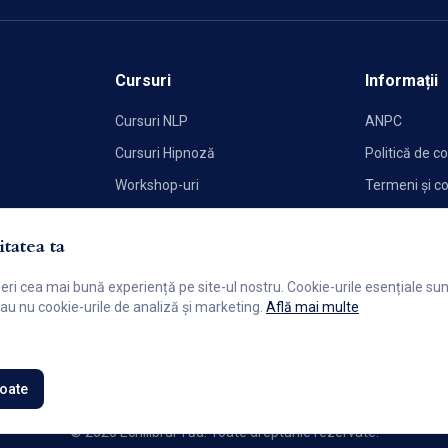
Cursuri
Informații
Cursuri NLP
ANPC
Cursuri Hipnoză
Politică de co
Workshop-uri
Termeni și co
Politica de C
tatea ta
feri cea mai bună experiență pe site-ul nostru. Cookie-urile esențiale s
 sau nu cookie-urile de analiză și marketing.
Află mai multe
toate
© 2026 Echilibrul Tău. Toate drepturile rezervate.