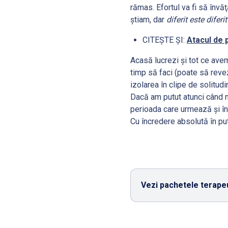
rămas. Efortul va fi să învă
ştiam, dar
diferit este diferi
CITEȘTE ȘI:
Atacul de 
Acasă lucrezi şi tot ce ave
timp să faci (poate să revez
izolarea în clipe de solitud
Dacă am putut atunci când nu
perioada care urmează şi în
Cu încredere absolută în put
Vezi pachetele terapeu