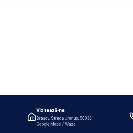
Vizitează-ne
Brașov, Strada Uranus, 500361
Google Maps
/
Waze