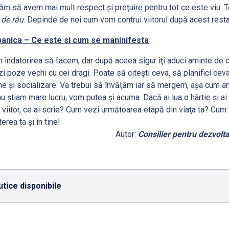
ţăm să avem mai mult respect şi preţuire pentru tot ce este viu. To
t de rău
. Depinde de noi cum vom contrui viitorul după acest restar
panica – Ce este si cum se maninifesta
m îndatorirea să facem, dar după aceea sigur îţi aduci aminte de 
i poze vechi cu cei dragi. Poate să citeşti ceva, să planifici ceva
ine şi socializare. Va trebui să învăţăm iar să mergem, aşa cum a
 ştiam mare lucru, vom putea şi acuma. Dacă ai lua o hârtie şi ai s
 viitor, ce ai scrie? Cum vezi următoarea etapă din viaţa ta? Cu
erea ta şi în tine!
Autor:
Consilier pentru dezvolt
tice disponibile