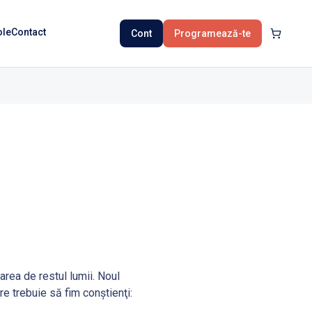
ole
Contact
Cont
Programează-te
rea de restul lumii. Noul
re trebuie să fim conştienţi: