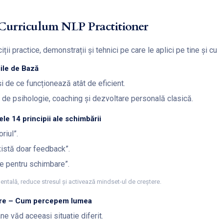
– Curriculum NLP Practitioner
ii practice, demonstrații și tehnici pe care le aplici pe tine și cu c
iile de Bază
 de ce funcționează atât de eficient.
 de psihologie, coaching și dezvoltare personală clasică.
ele 14 principii ale schimbării
riul”.
xistă doar feedback”.
e pentru schimbare”.
a mentală, reduce stresul și activează mindset-ul de creștere.
are – Cum percepem lumea
e văd aceeași situație diferit.