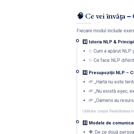
🧠 Ce vei învăța 
Fiecare modul include exerciț
1️⃣ Istoria NLP & Princip
✨ Cum a apărut NLP și
✨ Ce face NLP diferit
2️⃣ Presupoziții NLP – C
🌱 „Harta nu este terito
🌱 „Nu există eșec, e
🌱 „Oamenii au resurs
Utilitate: crește flexibilitate
3️⃣ Modele de comunic
🔶 De ce două persoan