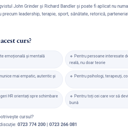
vistul John Grinder și Richard Bandler și poate fi aplicat nu numai 
u precum leadership, terapie, sport, sănătate, retorică, partener
acest curs?
tate emoțională și mentală
🔹 Pentru persoane interesate d
reală, nu doar teorie
munice mai empatic, autentic și
🔹 Pentru psihologi, terapeuți, con
ageri HR orientați spre schimbare
🔹 Pentru toți cei care vor să de
bună
potrivește cursul?
discuție:
0723 774 200
|
0723 266 081