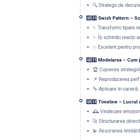
🔍 Strategii de decizi
1️⃣3️⃣ Swish Pattern – S
✨ Transformi tipare n
✨ Îți schimbi reacții 
✨ Excelent pentru proc
1️⃣4️⃣ Modelarea – Cum p
🏆 Copierea strategii
📌 Reproducerea perf
🔧 Aplicare în carieră,
1️⃣5️⃣ Timeline – Lucrul
🕰 Vindecare emoțion
🚀 Structurarea obiect
💫 Rescrierea limităril