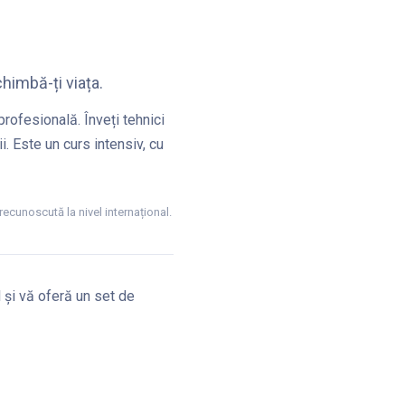
himbă-ți viața.
rofesională. Înveți tehnici
i. Este un curs intensiv, cu
recunoscută la nivel internațional.
l și vă oferă un set de