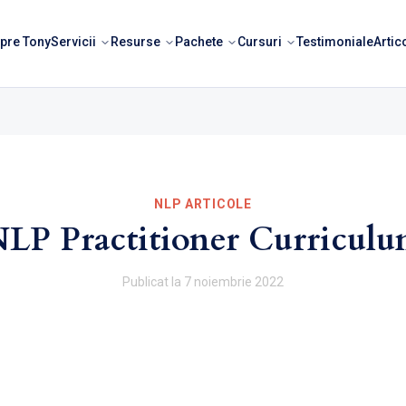
pre Tony
Servicii
Resurse
Pachete
Cursuri
Testimoniale
Artic
NLP ARTICOLE
LP Practitioner Curricul
Publicat la
7 noiembrie 2022