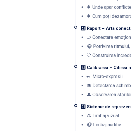
🔶 Unde apar conflicte
🔶 Cum poți dezamorsa
4️⃣ Raport – Arta conect
🤝 Conectare emoțion
🎧 Potrivirea ritmului, 
🤍 Construirea încreder
5️⃣ Calibrarea – Citirea 
👀 Micro-expresii.
👁️ Detectarea schimbă
👤 Observarea stărilor
6️⃣ Sisteme de repreze
🎨 Limbaj vizual.
🎧 Limbaj auditiv.