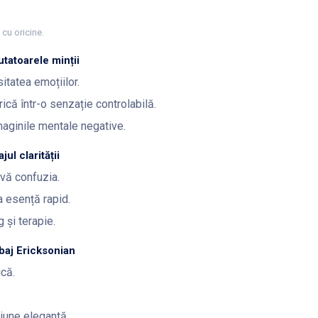
 cu oricine.
tatoarele minții
itatea emoțiilor.
ică într-o senzație controlabilă.
aginile mentale negative.
ul clarității
lvă confuzia.
a esență rapid.
 și terapie.
baj Ericksonian
că.
iune elegantă.