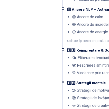
🔟 Ancore NLP – Activar
🟢 Ancore de calm.
🟠 Ancore de încreder
🔵 Ancore de energie.
Utilitate: îți creezi propriul „
1️⃣1️⃣ Reîmprentare & Sc
🌤 Eliberarea tensiuni
🕊 Rescrierea amintiril
💛 Vindecare prin reco
1️⃣2️⃣ Strategii mental
🧩 Strategii de motiva
📚 Strategii de învățar
💡 Strategii de creativ