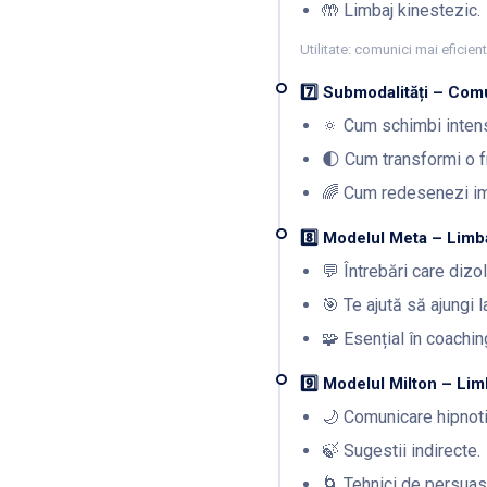
🤲 Limbaj kinestezic.
Utilitate: comunici mai eficient
7️⃣ Submodalități – Comu
🔅 Cum schimbi intens
🌓 Cum transformi o fr
🌈 Cum redesenezi im
8️⃣ Modelul Meta – Limbaj
💬 Întrebări care dizo
🎯 Te ajută să ajungi l
🧩 Esențial în coaching
9️⃣ Modelul Milton – Lim
🌙 Comunicare hipnoti
🍃 Sugestii indirecte.
🌀 Tehnici de persuas