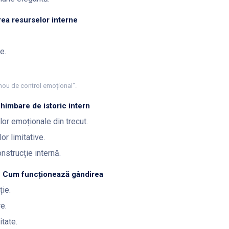
ea resurselor interne
e.
panou de control emoțional”.
himbare de istoric intern
lor emoționale din trecut.
or limitative.
nstrucție internă.
e – Cum funcționează gândirea
ție.
e.
itate.