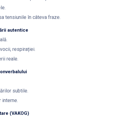
le.
 tensiunile în câteva fraze.
ării autentice
ală.
vocii, respirației.
ii reale.
nonverbalului
rilor subtile.
 interne.
ntare (VAKOG)