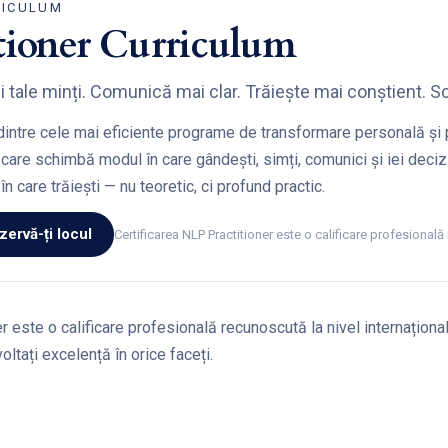
RICULUM
tioner Curriculum
i tale minți. Comunică mai clar. Trăiește mai conștient. Sc
dintre cele mai eficiente programe de transformare personală și p
, care schimbă modul în care gândești, simți, comunici și iei decizi
în care trăiești — nu teoretic, ci profund practic.
zervă-ți locul
Certificarea NLP Practitioner este o calificare profesională 
r este o calificare profesională recunoscută la nivel internaționa
oltați excelență în orice faceți.