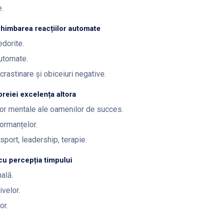
e.
chimbarea reacțiilor automate
edorite.
automate.
rastinare și obiceiuri negative.
reiei excelența altora
lor mentale ale oamenilor de succes.
ormanțelor.
 sport, leadership, terapie.
 cu percepția timpului
ală.
ivelor.
or.