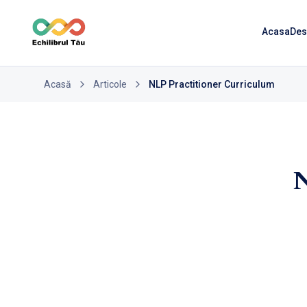
Acasa
Des
Acasă
Articole
NLP Practitioner Curriculum
N