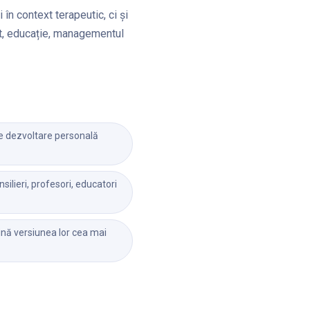
în context terapeutic, ci și
iat, educație, managementul
e dezvoltare personală
silieri, profesori, educatori
vină versiunea lor cea mai