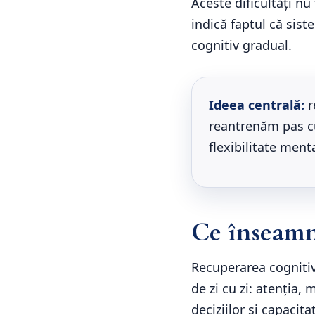
Aceste dificultăți nu
indică faptul că sis
cognitiv gradual.
Ideea centrală:
r
reantrenăm pas cu 
flexibilitate ment
Ce înseamn
Recuperarea cognitiv
de zi cu zi: atenția,
deciziilor și capacit