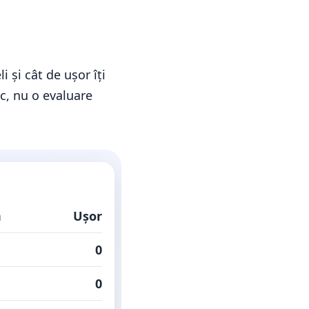
 și cât de ușor îți
oc, nu o evaluare
ă
Ușor
0
0