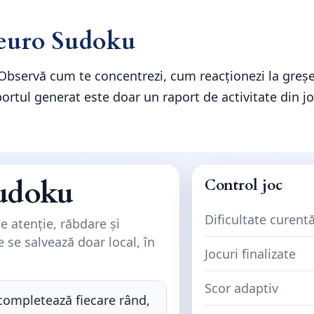
Neuro Sudoku
Observă cum te concentrezi, cum reacționezi la greșeli
aportul generat este doar un raport de activitate din j
udoku
Control joc
Dificultate curent
de atenție, răbdare și
e se salvează doar local, în
Jocuri finalizate
Scor adaptiv
ompletează fiecare rând,