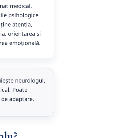
nat medical.
iile psihologice
ține atenția,
a, orientarea și
rea emoțională.
uiește neurologul,
ical. Poate
i de adaptare.
plu?