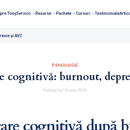
pre Tony
Servicii
Resurse
Pachete
Cursuri
Testimoniale
Artic
resie și AVC
PSIHOLOGIE
e cognitivă: burnout, depre
Publicat la
14 iunie 2026
are cognitivă după b