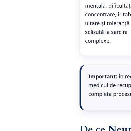
mentală, dificultăț
concentrare, iritabi
uitare și toleranță
scăzută la sarcini
complexe.
Important:
în re
medicul de recup
completa procesul
De ce Neur