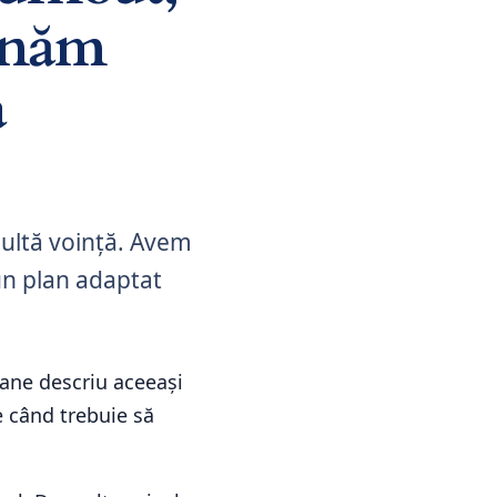
enăm
a
ultă voință. Avem
 un plan adaptat
oane descriu aceeași
e când trebuie să