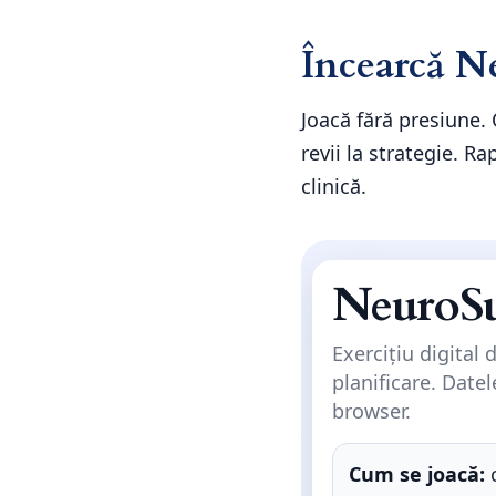
Încearcă 
Joacă fără presiune. 
revii la strategie. R
clinică.
NeuroS
Exercițiu digital 
planificare. Datel
browser.
Cum se joacă:
c