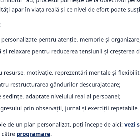
 Echilibrul Tău, procesul pornește de la obiectivul per
ltăți apar în viața reală și ce nivel de efort poate su
:
e personalizate pentru atenție, memorie și organizare
 și relaxare pentru reducerea tensiunii și creșterea di
 resurse, motivație, reprezentări mentale și flexibilit
ru restructurarea gândurilor descurajatoare;
e ședințe, adaptate nivelului real al persoanei;
resului prin observații, jurnal și exerciții repetabile.
ie de un plan personalizat, poți începe de aici:
vezi s
 către
programare
.