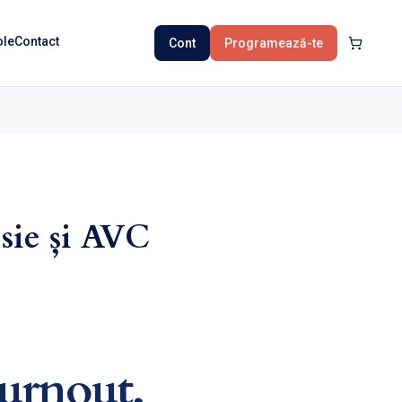
ole
Contact
Cont
Programează-te
sie și AVC
urnout,