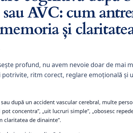
e sau AVC: cum antr
 memoria și claritate
ește profund, nu avem nevoie doar de mai m
i potrivite, ritm corect, reglare emoțională și
 sau după un accident vascular cerebral, multe pers
 pot concentra”, „uit lucruri simple”, „obosesc reped
 claritatea de dinainte”.