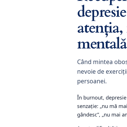
depresi
atenția,
mentală
Când mintea obos
nevoie de exerciți
persoanei.
În burnout, depresie
senzație: „nu mă mai
gândesc”, „nu mai am