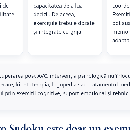
i de
capacitatea de a lua
coordo
litate,
decizii. De aceea,
Exerciț
exercițiile trebuie dozate
pot sus
și integrate cu grijă.
memori
adapta
cuperarea post AVC, intervenția psihologică nu înloc
erare, kinetoterapia, logopedia sau tratamentul med
 prin exerciții cognitive, suport emoțional și tehnic
o Sudoku este doar un exem