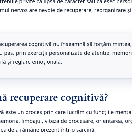
 trebuie privite ca lipsă de caracter sau ca eșec perso
temul nervos are nevoie de recuperare, reorganizare 
ecuperarea cognitivă nu înseamnă să forțăm mintea, 
pas, prin exerciții personalizate de atenție, memorie
ală și reglare emoțională.
ă recuperare cognitivă?
ă este un proces prin care lucrăm cu funcțiile mental
 memoria, limbajul, viteza de procesare, orientarea, or
atea de a rămâne prezent într-o sarcină.