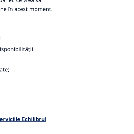
soanei: ce vrea să
sține în acest moment.
;
sponibilității
ate;
erviciile Echilibrul