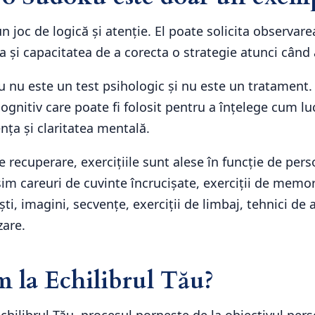
 joc de logică și atenție. El poate solicita observar
a și capacitatea de a corecta o strategie atunci când
 nu este un test psihologic și nu este un tratament
ognitiv care poate fi folosit pentru a înțelege cum l
nța și claritatea mentală.
e recuperare, exercițiile sunt alese în funcție de per
im careuri de cuvinte încrucișate, exerciții de memor
ști, imagini, secvențe, exerciții de limbaj, tehnici de 
zare.
 la Echilibrul Tău?