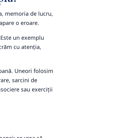
ea, memoria de lucru,
 apare o eroare.
. Este un exemplu
ucrăm cu atenția,
soană. Uneori folosim
are, sarcini de
asociere sau exerciții