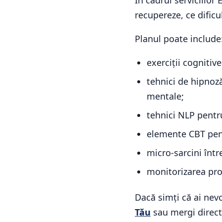
În cadrul serviciilor
recupereze, ce dificu
Planul poate include
exerciții cognitiv
tehnici de hipnoză
mentale;
tehnici NLP pentru
elemente CBT pent
micro-sarcini într
monitorizarea prog
Dacă simți că ai nevo
Tău
sau mergi direct