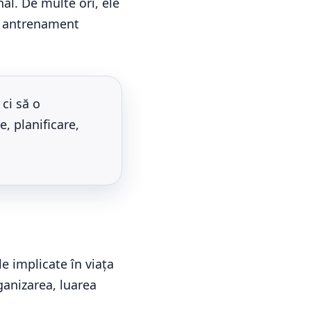
nal. De multe ori, ele
și antrenament
ci să o
, planificare,
e implicate în viața
ganizarea, luarea