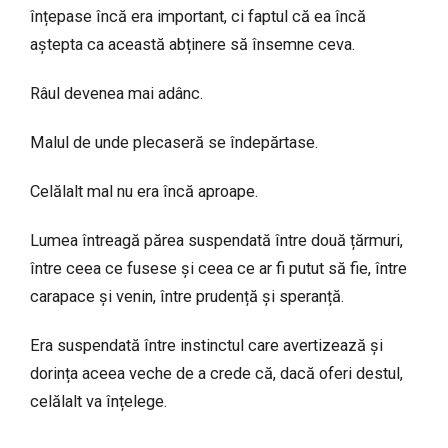
înțepase încă era important, ci faptul că ea încă
aștepta ca această abținere să însemne ceva.
Râul devenea mai adânc.
Malul de unde plecaseră se îndepărtase.
Celălalt mal nu era încă aproape.
Lumea întreagă părea suspendată între două țărmuri,
între ceea ce fusese și ceea ce ar fi putut să fie, între
carapace și venin, între prudență și speranță.
Era suspendată între instinctul care avertizează și
dorința aceea veche de a crede că, dacă oferi destul,
celălalt va înțelege.