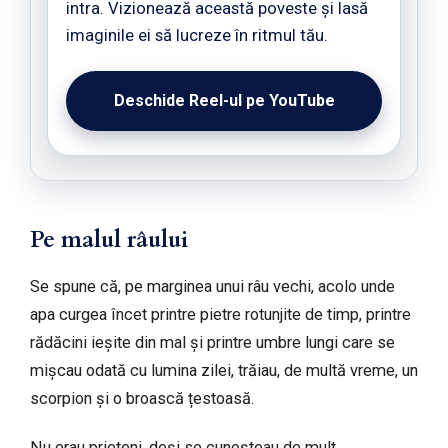
intra. Vizionează această poveste și lasă
imaginile ei să lucreze în ritmul tău.
Deschide Reel-ul pe YouTube
Pe malul râului
Se spune că, pe marginea unui râu vechi, acolo unde
apa curgea încet printre pietre rotunjite de timp, printre
rădăcini ieșite din mal și printre umbre lungi care se
mișcau odată cu lumina zilei, trăiau, de multă vreme, un
scorpion și o broască țestoasă.
Nu erau prieteni, deși se cunoșteau de mult.