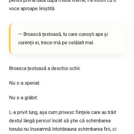
pentru prima dată după multă vreme, i-a vorbit cu o
voce aproape liniștită.
— Broască țestoasă, tu care cunoști apa și
curenții ei, trece-mă pe celălalt mal.
Broasca țestoasă a deschis ochii.
Nu s-a speriat.
Nu s-a grăbit.
L-a privit lung, așa cum privesc ființele care au trăit
destul lângă pericol încât să știe că schimbarea
tonului nu înseamnă întotdeauna schimbarea firii, ci