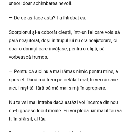
uneori doar schimbarea nevoii.
— De ce aș face asta? l-a întrebat ea.
Scorpionul și-a coborât cleștii, într-un fel care voia să
pară neajutorat, deși în trupul lui nu era neajutorare, ci
doar o dorință care învățase, pentru o clipă, să
vorbească frumos.
— Pentru că aici nu a mai rămas nimic pentru mine, a
spus el. Dacă mă treci pe celălalt mal, tu vei rămâne
aici, liniștită, fără să mă mai simți în apropiere.
Nu te vei mai întreba dacă astăzi voi încerca din nou
să-ți găsesc locul moale. Eu voi pleca, iar malul tău va
fi, în sfârșit, al tău.