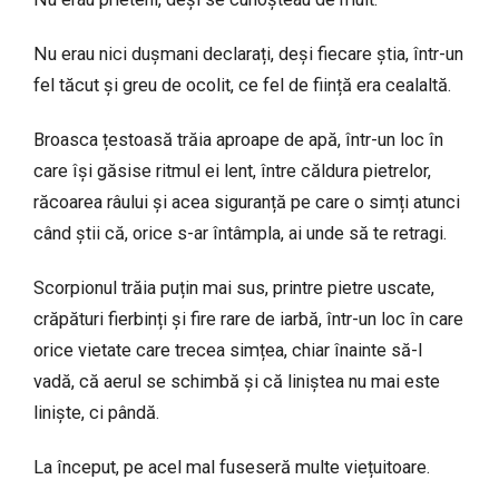
Nu erau nici dușmani declarați, deși fiecare știa, într-un
fel tăcut și greu de ocolit, ce fel de ființă era cealaltă.
Broasca țestoasă trăia aproape de apă, într-un loc în
care își găsise ritmul ei lent, între căldura pietrelor,
răcoarea râului și acea siguranță pe care o simți atunci
când știi că, orice s-ar întâmpla, ai unde să te retragi.
Scorpionul trăia puțin mai sus, printre pietre uscate,
crăpături fierbinți și fire rare de iarbă, într-un loc în care
orice vietate care trecea simțea, chiar înainte să-l
vadă, că aerul se schimbă și că liniștea nu mai este
liniște, ci pândă.
La început, pe acel mal fuseseră multe viețuitoare.