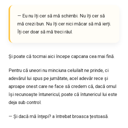
— Eu nu îți cer să mă schimbi. Nu îți cer să
mă crezi bun. Nu îți cer nici măcar să mă ierți.
Îți cer doar să mă treci râul.
Și poate că tocmai aici începe capcana cea mai fină.
Pentru că uneori nu minciuna celuilalt ne prinde, ci
adevărul lui spus pe jumătate, acel adevăr rece și
aproape onest care ne face să credem că, dacă omul
își recunoaște întunericul, poate că întunericul lui este
deja sub control.
— Și dacă mă înțepi? a întrebat broasca țestoasă.