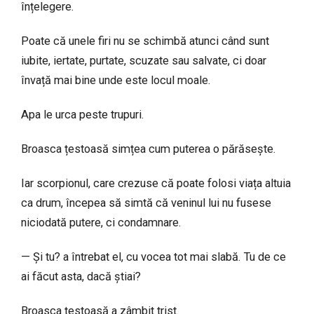
înțelegere.
Poate că unele firi nu se schimbă atunci când sunt
iubite, iertate, purtate, scuzate sau salvate, ci doar
învață mai bine unde este locul moale.
Apa le urca peste trupuri.
Broasca țestoasă simțea cum puterea o părăsește.
Iar scorpionul, care crezuse că poate folosi viața altuia
ca drum, începea să simtă că veninul lui nu fusese
niciodată putere, ci condamnare.
— Și tu? a întrebat el, cu vocea tot mai slabă. Tu de ce
ai făcut asta, dacă știai?
Broasca țestoasă a zâmbit trist.