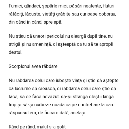
Furnici, gândaci, șopârle mici, păsări neatente, fluturi
rătăciți, lăcuste, vietăți grăbite sau curioase coborau,
din când în când, spre apă.
Nu știau că uneori pericolul nu aleargă după tine, nu
strigă și nu amenință, ci așteaptă ca tu să te apropii
destul.
Scorpionul avea răbdare.
Nu răbdarea celui care iubește viața și știe să aștepte
ca lucrurile să crească, ci răbdarea celui care știe să
tacă, să se facă nevăzut, să-și strângă cleștii lângă
trup și să-și curbeze coada ca pe o întrebare la care
răspunsul era, de fiecare dată, același.
Rând pe rând, malul s-a golit.