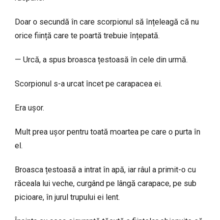
Doar o secundă în care scorpionul să înțeleagă că nu
orice ființă care te poartă trebuie înțepată.
— Urcă, a spus broasca țestoasă în cele din urmă.
Scorpionul s-a urcat încet pe carapacea ei.
Era ușor.
Mult prea ușor pentru toată moartea pe care o purta în
el.
Broasca țestoasă a intrat în apă, iar râul a primit-o cu
răceala lui veche, curgând pe lângă carapace, pe sub
picioare, în jurul trupului ei lent.