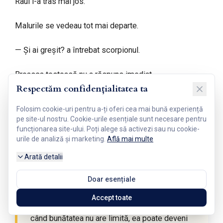
Râul i-a tras mai jos.
Malurile se vedeau tot mai departe.
— Și ai greșit? a întrebat scorpionul.
Broasca țestoasă nu a răspuns imediat.
Respectăm confidențialitatea ta
Poate că nu mai avea putere.
Folosim cookie-uri pentru a-ți oferi cea mai bună experiență
pe site-ul nostru. Cookie-urile esențiale sunt necesare pentru
Poate că răspunsul era prea greu pentru ultimele clipe.
funcționarea site-ului. Poți alege să activezi sau nu cookie-
urile de analiză și marketing.
Află mai multe
Apoi a spus:
Arată detalii
Doar esențiale
— Nu știu dacă bunătatea greșește atunci
Accept toate
când încearcă să salveze. Dar știu că, atunci
când bunătatea nu are limită, ea poate deveni