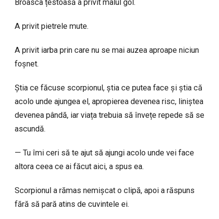
Broasca țestoasă a privit malul gol.
A privit pietrele mute.
A privit iarba prin care nu se mai auzea aproape niciun
foșnet.
Știa ce făcuse scorpionul, știa ce putea face și știa că
acolo unde ajungea el, apropierea devenea risc, liniștea
devenea pândă, iar viața trebuia să învețe repede să se
ascundă.
— Tu îmi ceri să te ajut să ajungi acolo unde vei face
altora ceea ce ai făcut aici, a spus ea.
Scorpionul a rămas nemișcat o clipă, apoi a răspuns
fără să pară atins de cuvintele ei.