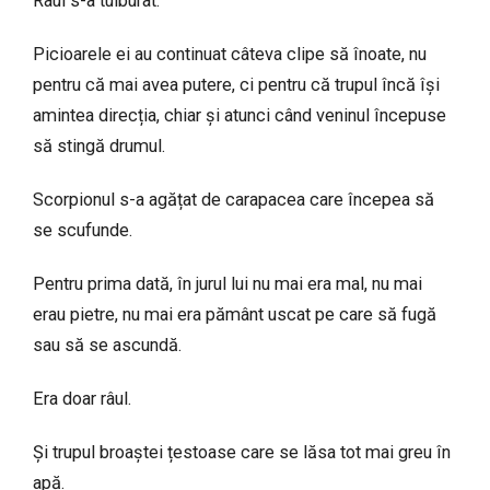
Râul s-a tulburat.
Picioarele ei au continuat câteva clipe să înoate, nu
pentru că mai avea putere, ci pentru că trupul încă își
amintea direcția, chiar și atunci când veninul începuse
să stingă drumul.
Scorpionul s-a agățat de carapacea care începea să
se scufunde.
Pentru prima dată, în jurul lui nu mai era mal, nu mai
erau pietre, nu mai era pământ uscat pe care să fugă
sau să se ascundă.
Era doar râul.
Și trupul broaștei țestoase care se lăsa tot mai greu în
apă.