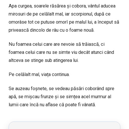
Apa curgea, soarele răsărea și cobora, vântul aducea
mirosuri de pe celălalt mal, iar scorpionul, după ce
omorâse tot ce putuse omorî pe malul lui, a început să
privească dincolo de râu cu o foame nouă.
Nu foamea celui care are nevoie să trăiască, ci
foamea celui care nu se simte viu decât atunci când
altceva se stinge sub atingerea lui.
Pe celălalt mal, viața continua.
Se auzeau foșnete, se vedeau păsări coborând spre
apă, se mișcau frunze și se simțea acel murmur al
lumii care încă nu aflase că poate fi vânată.