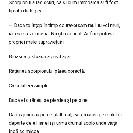
Scorpionul a râs scurt, ca și cum întrebarea ar fi fost
lipsită de logică.
— Dacă te înțep în timp ce traversăm râul, tu vei muri,
iar eu mă voi îneca. Nu știu să înot. Ar fi împotriva
propriei mele supraviețuiri.
Broasca țestoasă a privit apa.
Rațiunea scorpionului părea corectă.
Calculul era simplu.
Dacă el o rănea, se pierdea și pe sine.
Dacă ajungeau pe celălalt mal, ea rămânea pe malul ei,
departe de el, iar el își urma drumul acolo unde viața
încă se mișca.