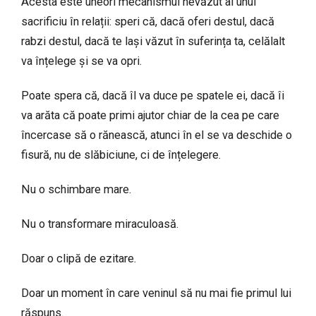
Acesta este uneori mecanismul nevăzut al unui
sacrificiu în relații: speri că, dacă oferi destul, dacă
rabzi destul, dacă te lași văzut în suferința ta, celălalt
va înțelege și se va opri.
Poate spera că, dacă îl va duce pe spatele ei, dacă îi
va arăta că poate primi ajutor chiar de la cea pe care
încercase să o rănească, atunci în el se va deschide o
fisură, nu de slăbiciune, ci de înțelegere.
Nu o schimbare mare.
Nu o transformare miraculoasă.
Doar o clipă de ezitare.
Doar un moment în care veninul să nu mai fie primul lui
răspuns.