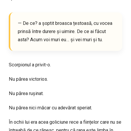
— De ce? a șoptit broasca țestoasă, cu vocea
prinsă între durere și uimire. De ce ai făcut
asta? Acum voi muri eu… și vei muri și tu.
Scorpionul a privit-o.
Nu părea victorios.
Nu părea rușinat.
Nu părea nici măcar cu adevărat speriat.
În ochii lui era acea goliciune rece a ființelor care nu se
întreabă de ce rănesc, pentru că rana este limba în