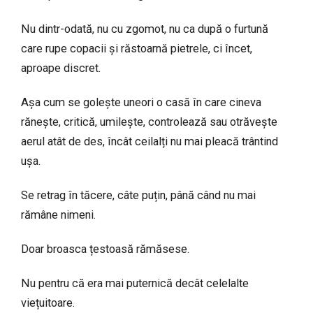
Nu dintr-odată, nu cu zgomot, nu ca după o furtună
care rupe copacii și răstoarnă pietrele, ci încet,
aproape discret.
Așa cum se golește uneori o casă în care cineva
rănește, critică, umilește, controlează sau otrăvește
aerul atât de des, încât ceilalți nu mai pleacă trântind
ușa.
Se retrag în tăcere, câte puțin, până când nu mai
rămâne nimeni.
Doar broasca țestoasă rămăsese.
Nu pentru că era mai puternică decât celelalte
viețuitoare.