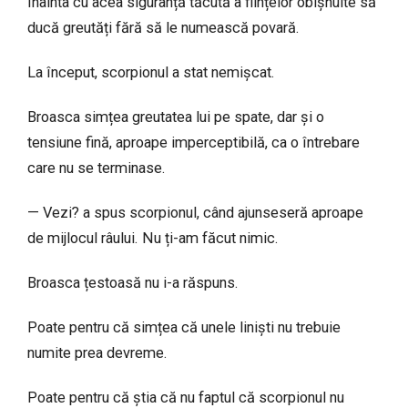
Înainta cu acea siguranță tăcută a ființelor obișnuite să
ducă greutăți fără să le numească povară.
La început, scorpionul a stat nemișcat.
Broasca simțea greutatea lui pe spate, dar și o
tensiune fină, aproape imperceptibilă, ca o întrebare
care nu se terminase.
— Vezi? a spus scorpionul, când ajunseseră aproape
de mijlocul râului. Nu ți-am făcut nimic.
Broasca țestoasă nu i-a răspuns.
Poate pentru că simțea că unele liniști nu trebuie
numite prea devreme.
Poate pentru că știa că nu faptul că scorpionul nu