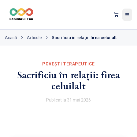
Tog
Acasă
Articole
Sacrificiu în relații: firea celuilalt
POVEȘTI TERAPEUTICE
Sacrificiu în relații: firea
celuilalt
Publicat la
31 mai 2026