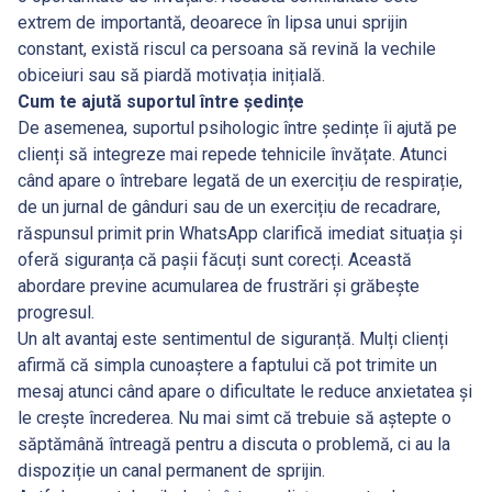
extrem de importantă, deoarece în lipsa unui sprijin
constant, există riscul ca persoana să revină la vechile
obiceiuri sau să piardă motivația inițială.
Cum te ajută suportul între ședințe
De asemenea, suportul psihologic între ședințe îi ajută pe
clienți să integreze mai repede tehnicile învățate. Atunci
când apare o întrebare legată de un exercițiu de respirație,
de un jurnal de gânduri sau de un exercițiu de recadrare,
răspunsul primit prin WhatsApp clarifică imediat situația și
oferă siguranța că pașii făcuți sunt corecți. Această
abordare previne acumularea de frustrări și grăbește
progresul.
Un alt avantaj este sentimentul de siguranță. Mulți clienți
afirmă că simpla cunoaștere a faptului că pot trimite un
mesaj atunci când apare o dificultate le reduce anxietatea și
le crește încrederea. Nu mai simt că trebuie să aștepte o
săptămână întreagă pentru a discuta o problemă, ci au la
dispoziție un canal permanent de sprijin.