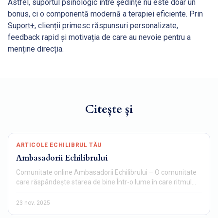
Astfel, suportul psihologic între ședințe nu este doar un
bonus, ci o componentă modernă a terapiei eficiente. Prin
Suport+
, clienții primesc răspunsuri personalizate,
feedback rapid și motivația de care au nevoie pentru a
menține direcția.
Citește și
ARTICOLE ECHILIBRUL TĂU
Ambasadorii Echilibrului
Comunitate online Ambasadorii Echilibrului – O comunitate
care răspândește starea de bine Într-o lume în care ritmul…
23 nov. 2025