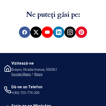
Ne puteți găsi pe:
Facebook
X
YouTube
LinkedIn
Instagram
Pinterest
Vizitează-ne
Brașov, Strada Uranus, 500361
Google Maps
/
Waze
Dă-ne un Telefon
+(40) 723-774-200
Scrie-ne pe WhatsApp