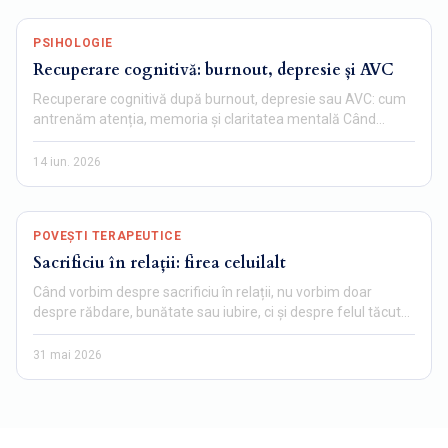
PSIHOLOGIE
Recuperare cognitivă: burnout, depresie și AVC
Recuperare cognitivă după burnout, depresie sau AVC: cum
antrenăm atenția, memoria și claritatea mentală Când
mintea…
14 iun. 2026
POVEȘTI TERAPEUTICE
Sacrificiu în relații: firea celuilalt
Când vorbim despre sacrificiu în relații, nu vorbim doar
despre răbdare, bunătate sau iubire, ci și despre felul tăcut…
31 mai 2026