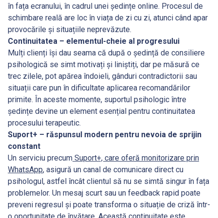
în fața ecranului, în cadrul unei ședințe online. Procesul de
schimbare reală are loc în viața de zi cu zi, atunci când apar
provocările și situațiile neprevăzute.
Continuitatea – elementul-cheie al progresului
Mulți clienți își dau seama că după o ședință de consiliere
psihologică se simt motivați și liniștiți, dar pe măsură ce
trec zilele, pot apărea îndoieli, gânduri contradictorii sau
situații care pun în dificultate aplicarea recomandărilor
primite. În aceste momente, suportul psihologic între
ședințe devine un element esențial pentru continuitatea
procesului terapeutic.
Suport+ – răspunsul modern pentru nevoia de sprijin
constant
Un serviciu precum
Suport+, care oferă monitorizare prin
WhatsApp
, asigură un canal de comunicare direct cu
psihologul, astfel încât clientul să nu se simtă singur în fața
problemelor. Un mesaj scurt sau un feedback rapid poate
preveni regresul și poate transforma o situație de criză într-
o oportunitate de învățare. Această continuitate este