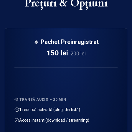
Prețuri & Opțiuni
🔹 Pachet Preînregistrat
150 lei
200 lei
🎧 TRANSĂ AUDIO – 20 MIN
1 resursă activată (alegi din listă)
Acces instant (download / streaming)