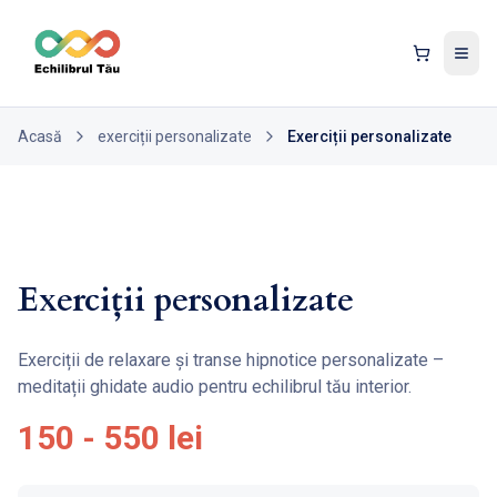
Tog
Acasă
exerciții personalizate
Exerciții personalizate
Exerciții personalizate
Exerciții de relaxare și transe hipnotice personalizate –
meditații ghidate audio pentru echilibrul tău interior.
150 - 550 lei