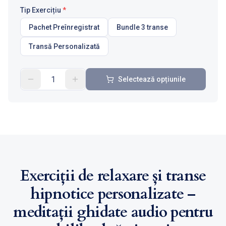
Tip Exercițiu
*
Pachet Preînregistrat
Bundle 3 transe
Transă Personalizată
Selectează opțiunile
Exerciții de relaxare și transe
hipnotice personalizate –
meditații ghidate audio pentru