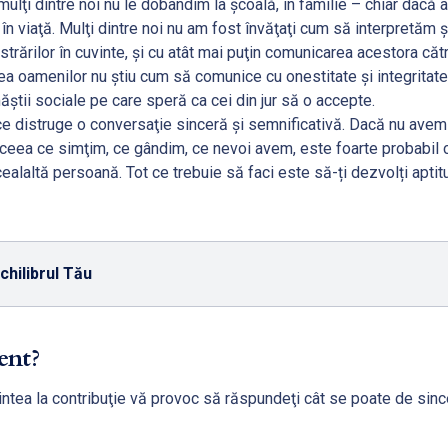
ulţi dintre noi nu le dobândim la şcoală, în familie – chiar dacă 
în viaţă. Mulţi dintre noi nu am fost învăţaţi cum să interpretăm 
ustrărilor în cuvinte, şi cu atât mai puţin comunicarea acestora către
ea oamenilor nu ştiu cum să comunice cu onestitate şi integritate
ăştii sociale pe care speră ca cei din jur să o accepte.
e distruge o conversaţie sinceră şi semnificativă. Dacă nu avem 
eea ce simţim, ce gândim, ce nevoi avem, este foarte probabi
ealaltă persoană. Tot ce trebuie să faci este să-ți dezvolți apti
chilibrul Tău
ent?
ntea la contribuţie vă provoc să răspundeţi cât se poate de since