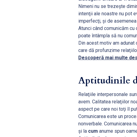
Nimeni nu se trezeşte dimin
intenţii ale noastre nu pot 
imperfecţi, şi de asemenea
Atunci când comunicăm cu ci
poate întâmpla să nu comu
Din acest motiv am adunat c
care dă profunzime relaţiil
Descoperă mai multe des
Aptitudinile d
Relaţiile interpersonale sunt
avem. Calitatea relaţiilor n
aspect pe care noi toţi îl p
Comunicarea este un proces 
nonverbale. Comunicarea nu 
şi la
cum
anume spun oamenii