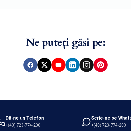
Ne puteți găsi pe:
Facebook
X
YouTube
LinkedIn
Instagram
Pinterest
Dă-ne un Telefon
Scrie-ne pe What
+(40) 723-774-200
+(40) 723-774-200