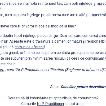
reciezi ce se întâmplă în interiorul tău, cum poţi înţelege şi apre
?
ne, cum ai putea înţelege pe altcineva care are o altă perspectivă 
cineva care ţi-ar vorbi în acelaşi mod ca şi tine?
 deplin îi pot înţelege pe cei din jur. Doar cei care comunică since
in jur. Aceasta este o trăsătură a oamenilor maturi şi responsab
și știu să
comunice eficient
!
ţeles greşit, şi în timp ce nu putem controla presupunerile pe care 
ste presupuneri prin minimizarea riscului ca ceea ce comunicăm v
este cheia.
om
, curs ”NLP Practitioner certification (Beginner to advanced)”
Autor:
Consilier pentru dezvoltar
Dorești să îți îmbunătățești aptitudinile de comunicare?
Cursurile
NLP Practitioner
te pot ajuta!