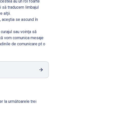
acestea au un rol foarte
şi să traducem limbajul
 alţii.
, aceştia se ascund în
curajul sau voinţa să
l că vom comunica mesaje
tudinile de comunicare pt o
r la următoarele trei