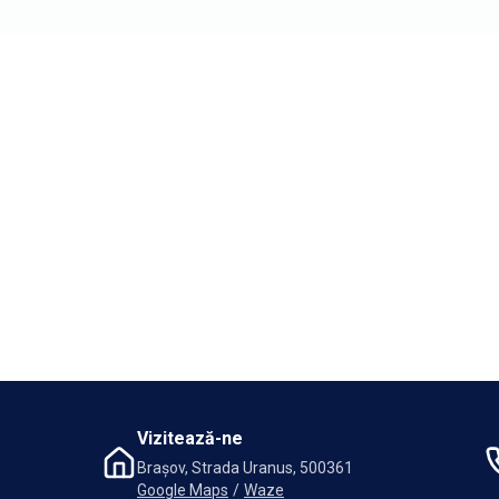
Vizitează-ne
Brașov, Strada Uranus, 500361
Google Maps
/
Waze