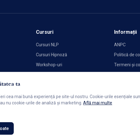
Cursuri
Informații
Cursuri NLP
ANPC
Cursuri Hipnoză
Politică de co
Workshop-uri
Termeni și co
Politica de C
tatea ta
feri cea mai bună experiență pe site-ul nostru. Cookie-urile esențiale s
 sau nu cookie-urile de analiză și marketing.
Află mai multe
toate