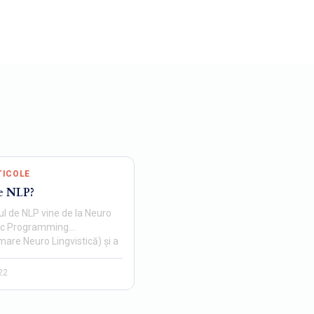
TICOLE
e NLP?
l de NLP vine de la Neuro
tic Programming
are Neuro Lingvistică) și a
pus de John Grinder…
22