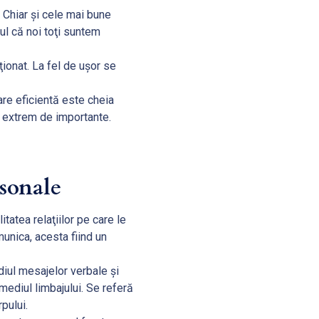
 Chiar și cele mai bune
ul că noi toţi suntem
onat. La fel de uşor se
re eficientă este cheia
t extrem de importante.
rsonale
itatea relaţiilor pe care le
munica, acesta fiind un
iul mesajelor verbale şi
mediul limbajului. Se referă
pului.