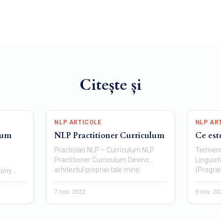
Citește și
NLP ARTICOLE
NLP AR
lum
NLP Practitioner Curriculum
Ce est
Practician NLP – Curriculum NLP
Termenu
Practitioner Curriculum Devino
Linguis
arhitectul propriei tale minți.
(Program
Tony
Comunică mai clar.…
fost im
P Master
7 nov. 2022
3 nov. 20