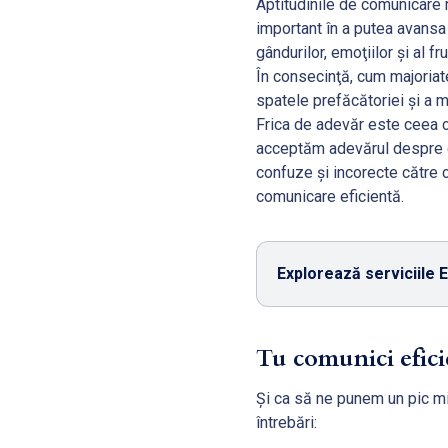
Aptitudinile de comunicare m
important în a putea avansa 
gândurilor, emoţiilor şi al fr
În consecinţă, cum majoriat
spatele prefăcătoriei şi a m
Frica de adevăr este ceea c
acceptăm adevărul despre c
confuze şi incorecte către c
comunicare eficientă.
Explorează serviciile E
Tu comunici efici
Şi ca să ne punem un pic mi
întrebări: