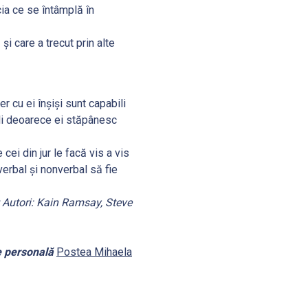
cia ce se întâmplă în
şi care a trecut prin alte
r cu ei înşişi sunt capabili
ili deoarece ei stăpânesc
cei din jur le facă vis a vis
erbal şi nonverbal să fie
; Autori: Kain Ramsay, Steve
e personală
Postea Mihaela