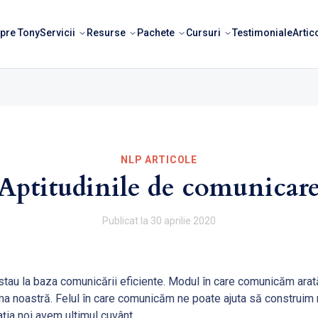
pre Tony
Servicii
Resurse
Pachete
Cursuri
Testimoniale
Artic
NLP ARTICOLE
Aptitudinile de comunicar
Publicat la
30 aprilie 2020
stau la baza comunicării eficiente. Modul în care comunicăm arată
ima noastră. Felul în care comunicăm ne poate ajuta să construim r
aţia noi avem ultimul cuvânt.