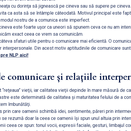
eaţa cu dorinţa să jignească pe cineva sau să supere pe cineva.
evita ca asta să se întâmple câteodată. Motivul principal este fapt
 modul nostru de a comunica este imperfect.
neva este foarte uşor ca uneori să spunem ceva ce nu am intenţi
nicăm exact ceea ce vrem sa comunicăm.
âteva sfaturi utile pentru o comunicare mai eficientă. O comunica
or interpersonale. Din acest motiv aptitudinile de comunicare sun
pre NLP aici!
e comunicare și relațiile interpe
 “reţeaua” vieţii, iar calitatea vieţii depinde în mare măsură de cal
oastre este determinată de calitatea şi maturitatea felului de a co
utem îmbunătăţi.
prin care oamenii schimbă idei, sentimente, păreri prin intermed
se rezumă doar la ceea ce oamenii îşi spun unul altuia prin inter
 ceea ce spun: tonul vocii, expresii faciale, gesturi, limbajul cor