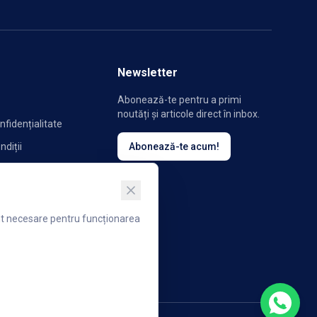
Newsletter
Abonează-te pentru a primi
noutăți și articole direct în inbox.
nfidențialitate
ndiții
Abonează-te acum!
ookie-uri
unt necesare pentru funcționarea