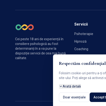
Servicii
Psihoterapie
Cei peste 18 ani de experiență în
Hipnoză
consiliere psihologică au fost
determinanți în a va pune la
Coaching
dispoziție servicii de cea mai bună
Sexologie
calitate.
Respectăm confidențiali
Terapie de cuplu
Folosim cookie-uri pentru a-ți o
site-ului. Poți alege să activezi
Arată detalii
Doar esențiale
Accept 