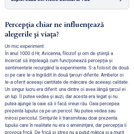
Percepția chiar ne influenţează
alegerile şi viaţa?
Un mic experiment:
În anul 1000 d.Hr, Avicenna, filozof şi om de ştiinţă a
încercat să înţeleagă cum funcţionează percepția şi
sentimentele recurgând la experimente. S-a folosit de două
oi pe care le-a îngrădit în două ţarcuri diferite. Ambelor oi
le-a oferit aceeaşi cantitate de mâncare de aceeaşi calitate.
Un singur lucru era diferit: una dintre oi avea lângă ţarcul ei
un lup. Îl putea vedea şi auzi, dar acesta era legat şi nu
putea ajunge la oaie să îi facă vreun rău. Oaia percepea
prezenta lupului ca pe un pericol. Nu putea vedea sau
mirosi pericolul. Simţurile îi transmiteau doar prezenta
lupului care în realitate nu era o ameninţare, dar percepția îi
provoca frică. De frică şi stres nu a putut mânca şi a murit