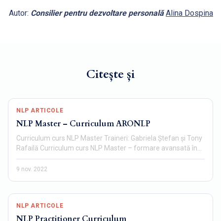
Autor:
Consilier pentru dezvoltare personală
Alina Dospina
Citește și
NLP ARTICOLE
NLP Master – Curriculum ARONLP
Curriculum curs NLP Master Traineri: Gabriela Ștefan și Tony
Rafailă Curriculum curs NLP Master – formare avansată în…
9 nov. 2022
NLP ARTICOLE
NLP Practitioner Curriculum