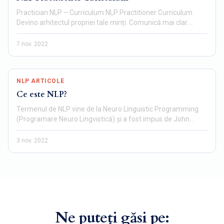
Practician NLP – Curriculum NLP Practitioner Curriculum
Devino arhitectul propriei tale minți. Comunică mai clar.…
7 nov. 2022
NLP ARTICOLE
Ce este NLP?
Termenul de NLP vine de la Neuro Linguistic Programming
(Programare Neuro Lingvistică) și a fost impus de John
Grinder…
3 nov. 2022
Ne puteți găsi pe: