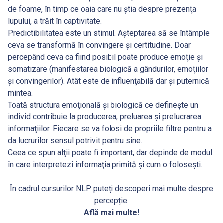
de foame, în timp ce oaia care nu ştia despre prezenţa
lupului, a trăit în captivitate.
Predictibilitatea este un stimul. Aşteptarea să se întâmple
ceva se transformă în convingere şi certitudine. Doar
percepând ceva ca fiind posibil poate produce emoţie şi
somatizare (manifestarea biologică a gândurilor, emoţiilor
şi convingerilor). Atât este de influenţabilă dar şi puternică
mintea.
Toată structura emoţională şi biologică ce defineşte un
individ contribuie la producerea, preluarea şi prelucrarea
informaţiilor. Fiecare se va folosi de propriile filtre pentru a
da lucrurilor sensul potrivit pentru sine.
Ceea ce spun alţii poate fi important, dar depinde de modul
în care interpretezi informaţia primită şi cum o foloseşti.
În cadrul cursurilor NLP puteți descoperi mai multe despre
percepție.
Află mai multe!