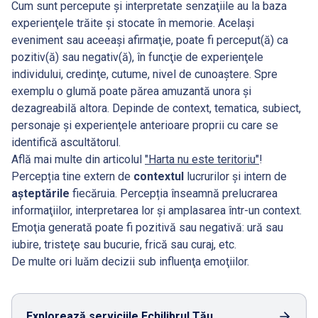
Cum sunt percepute şi interpretate senzaţiile au la baza
experienţele trăite şi stocate în memorie. Acelaşi
eveniment sau aceeaşi afirmaţie, poate fi perceput(ă) ca
pozitiv(ă) sau negativ(ă), în funcţie de experienţele
individului, credinţe, cutume, nivel de cunoaştere. Spre
exemplu o glumă poate părea amuzantă unora şi
dezagreabilă altora. Depinde de context, tematica, subiect,
personaje şi experienţele anterioare proprii cu care se
identifică ascultătorul.
Află mai multe din articolul
"Harta nu este teritoriu"
!
Percepția tine extern de
contextul
lucrurilor şi intern de
aşteptările
fiecăruia. Percepția înseamnă prelucrarea
informaţiilor, interpretarea lor şi amplasarea într-un context.
Emoţia generată poate fi pozitivă sau negativă: ură sau
iubire, tristeţe sau bucurie, frică sau curaj, etc.
De multe ori luăm decizii sub influenţa emoţiilor.
Explorează serviciile Echilibrul Tău