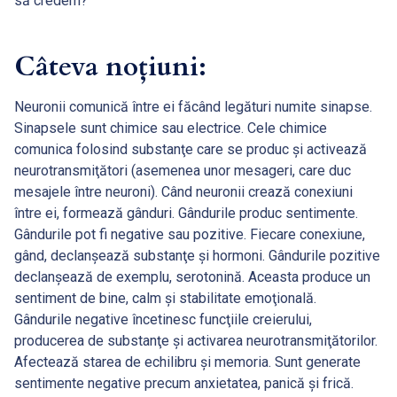
să credem?
Câteva noţiuni:
Neuronii comunică între ei făcând legături numite sinapse.
Sinapsele sunt chimice sau electrice. Cele chimice
comunica folosind substanţe care se produc şi activează
neurotransmiţători (asemenea unor mesageri, care duc
mesajele între neuroni). Când neuronii crează conexiuni
între ei, formează gânduri. Gândurile produc sentimente.
Gândurile pot fi negative sau pozitive. Fiecare conexiune,
gând, declanşează substanţe şi hormoni. Gândurile pozitive
declanşează de exemplu, serotonină. Aceasta produce un
sentiment de bine, calm şi stabilitate emoţională.
Gândurile negative încetinesc funcţiile creierului,
producerea de substanţe şi activarea neurotransmiţătorilor.
Afectează starea de echilibru şi memoria. Sunt generate
sentimente negative precum anxietatea, panică şi frică.