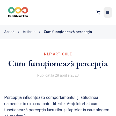
Tog
Acasă
Articole
Cum funcţionează percepția
NLP ARTICOLE
Cum funcţionează percepția
Publicat la
28 aprilie 2020
Percepția influenţează comportamentul şi atitudinea
oamenilor în circumstanţe diferite. V-ați întrebat cum
funcţionează percepția lucrurilor şi faptelor în care alegem