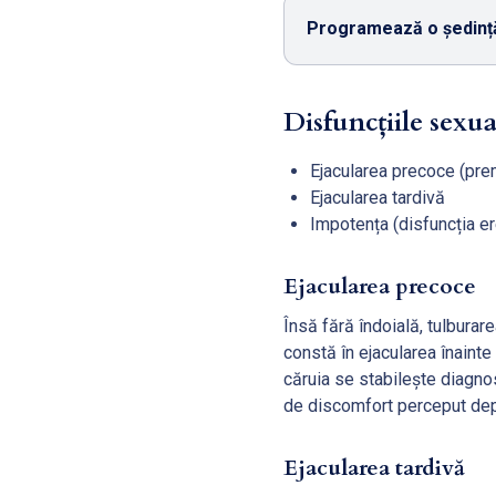
Programează o ședință
Disfuncțiile sexua
Ejacularea precoce (pre
Ejacularea tardivă
Impotența (disfuncția er
Ejacularea precoce
Însă fără îndoială, tulburar
constă în ejacularea înaint
căruia se stabilește diagnos
de discomfort perceput depi
Ejacularea tardivă