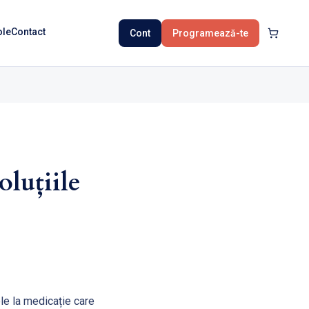
ole
Contact
Cont
Programează-te
oluțiile
le la medicație care