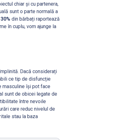
ectul chiar și cu partenera,
xuală sunt o parte normală a
v
30%
din bărbați raportează
me în cuplu, vom ajunge la
împlinită. Dacă considerați
bili ce tip de disfuncție
le masculine își pot face
ual sunt de obicei legate de
ibilitate între nevoile
rări care reduc nivelul de
tale stau la baza