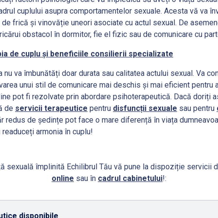
cadrul cuplului asupra comportamentelor sexuale. Acesta vă va î
de frică și vinovăție uneori asociate cu actul sexual. De asemene
icărui obstacol în dormitor, fie el fizic sau de comunicare cu par
a de cuplu și beneficiile consilierii specializate
nu va îmbunătăți doar durata sau calitatea actului sexual. Va cont
varea unui stil de comunicare mai deschis și mai eficient pentru 
ne pot fi rezolvate prin abordare psihoterapeutică. Dacă doriți as
ră de
servicii terapeutice
pentru
disfuncții sexuale
sau pentru
măr redus de ședințe pot face o mare diferență în viața dumneavo
i readuceți armonia în cuplu!
ă sexuală împlinită Echilibrul Tău vă pune la dispoziție servicii 
online
sau în
cadrul cabinetului
!:
tice disponibile