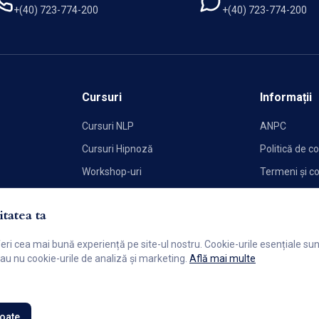
+(40) 723-774-200
+(40) 723-774-200
Cursuri
Informații
Cursuri NLP
ANPC
Cursuri Hipnoză
Politică de co
Workshop-uri
Termeni și co
Politica de C
tatea ta
feri cea mai bună experiență pe site-ul nostru. Cookie-urile esențiale s
 sau nu cookie-urile de analiză și marketing.
Află mai multe
toate