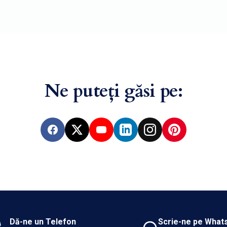
Ne puteți găsi pe:
Facebook
X
YouTube
LinkedIn
Instagram
Pinterest
Dă-ne un Telefon
Scrie-ne pe What