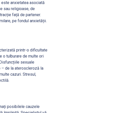
 este anxietatea asociată
le sau religioase, de
racție față de partener.
lare, pe fondul anxietății.
cterizată printr-o dificultate
e o tulburare de multe ori
Disfuncțiile sexuale
e – de la ateroscleroză la
multe cazuri. Stresul,
ctilă.
inați posibilele cauzele
lă împlinită. Specialistul vă