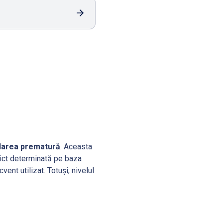
larea prematură
. Aceasta
rict determinată pe baza
ent utilizat. Totuși, nivelul