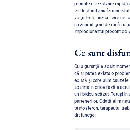
promite o rezolvare rapidă s
iar doctorul sau farmacistul
vieții. Este una cu care n
un anumit grad de disfuncți
impresionantul procent de
Ce sunt disfu
Cu siguranță a sosit moment
că ar putea exista o problem
există și care sunt cauzele 
apariția în orice fază a act
un libidou scăzut. Totuși în
partenerilor. Odată eliminat
testosteron, terapeutul tr
disfuncției.