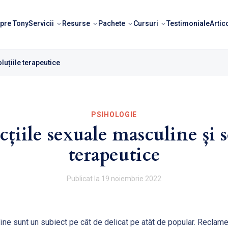
pre Tony
Servicii
Resurse
Pachete
Cursuri
Testimoniale
Artic
luțiile terapeutice
PSIHOLOGIE
țiile sexuale masculine și s
terapeutice
Publicat la
19 noiembrie 2022
ine sunt un subiect pe cât de delicat pe atât de popular. Reclame