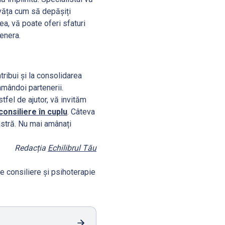
nvăța cum să depășiți
a, vă poate oferi sfaturi
tenera.
ribui și la consolidarea
amândoi partenerii.
tfel de ajutor, vă invităm
consiliere în cuplu
. Câteva
astră. Nu mai amânați
Redacția
Echilibrul Tău
de consiliere și psihoterapie