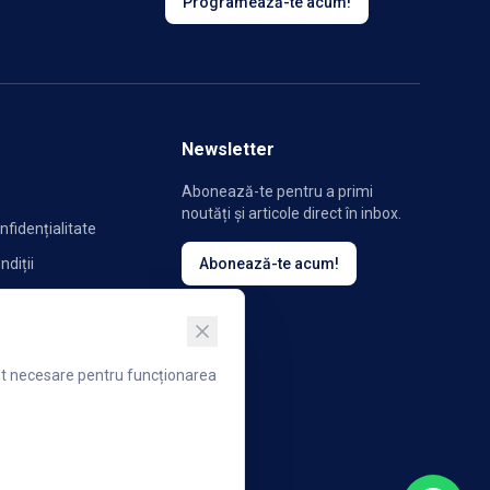
Programează-te acum!
Newsletter
Abonează-te pentru a primi
noutăți și articole direct în inbox.
nfidențialitate
ndiții
Abonează-te acum!
ookie-uri
unt necesare pentru funcționarea