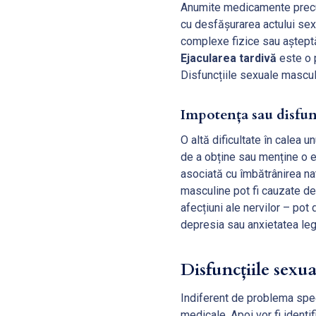
Anumite medicamente precum
cu desfășurarea actului sexu
complexe fizice sau așteptăr
Ejacularea tardivă
este o p
Disfuncțiile sexuale mascul
Impotența sau disfunc
O altă dificultate în calea 
de a obține sau menține o e
asociată cu îmbătrânirea na
masculine pot fi cauzate de 
afecțiuni ale nervilor – pot 
depresia sau anxietatea leg
Disfuncțiile sexua
Indiferent de problema speci
medicale. Apoi vor fi identif