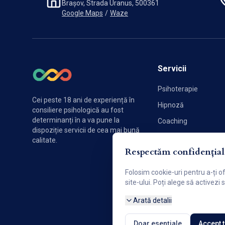
Brașov, Strada Uranus, 500361
Google Maps
/
Waze
Servicii
Psihoterapie
Cei peste 18 ani de experiență în
Hipnoză
consiliere psihologică au fost
determinanți în a va pune la
Coaching
dispoziție servicii de cea mai bună
Sexologie
calitate.
Respectăm confidențiali
Terapie de cuplu
Folosim cookie-uri pentru a-ți o
site-ului. Poți alege să activezi
Arată detalii
Doar esențiale
Accept 