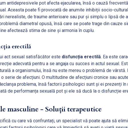
 antidepresivele pot afecta ejacularea, însă o cauză frecventă
al. Aceasta poate fi provocată de anumite inhibiții socio-cultura
i nerealiste, de traume anterioare sau pur și simplu o lipsă de at
roblemă diametral opusă, însă care se poate trage din cauze simi
ine afectează stima de sine și armonia în cuplu.
ția erectilă
unui act sexual satisfăcător este
disfuncția erectilă
. Ea este cara
recție adecvată pentru a se angaja cu succes in actul sexual. Est
turală a organismului, însă nu este mereu o problemă de vârstă. 
o serie de afecțiuni. O multitudine de afecțiuni cronice sau acut
declanșa problema, însă factorii psihologici sunt și ei prezenți în 
ată de performanța sexuală pot și ele să ducă la o disfuncție ere
le masculine - Soluții terapeutice
fică cu care vă confruntați, un specialist vă poate ajuta să elim
icați factorii psihologici care vă împiedică să aveți o viață sexua