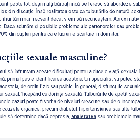
unt peste tot, deși mulți bărbați încă se feresc să abordeze subi
 ies din discuție. Însă realitatea este că tulburările de natură se
e confruntăm mai frecvent decât vrem să recunoaștem. Aproximati
e. Dacă adunăm și posibile probleme ale partenerelor sau proble
70%
din cupluri pentru care lucrurile scarțâie în dormitor.
ncțiile sexuale masculine?
ul să înfruntăm aceste dificultăți pentru a duce o viață sexuală 
ă, primul pas e identificarea acesteia. Un specialist va putea sta
acesteia, de ordin fizic sau psihic. În general, disfuncțiile sexua
ului sexual, începând cu dorința sexuală. Tulburările de apetit sex
 unele cazuri poate fi vorba de niveluri crescute sau de o incompat
e cauzele organice, precum diabetul, hipertensiunea sau alte tulbu
ebuie să determine dacă depresia,
anxietatea
sau problemele mari