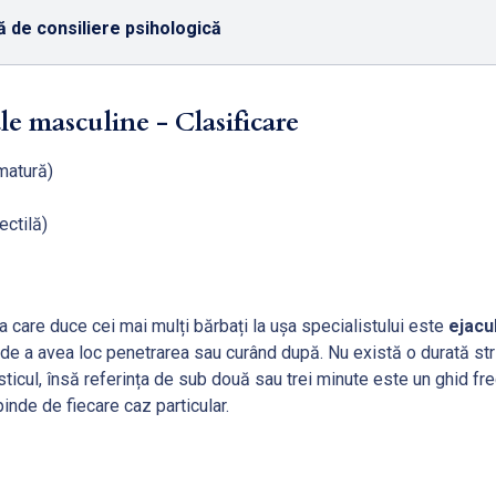
 de consiliere psihologică
le masculine - Clasificare
matură)
ectilă)
ea care duce cei mai mulți bărbați la ușa specialistului este
ejacu
e de a avea loc penetrarea sau curând după. Nu există o durată st
ticul, însă referința de sub două sau trei minute este un ghid frecv
nde de fiecare caz particular.