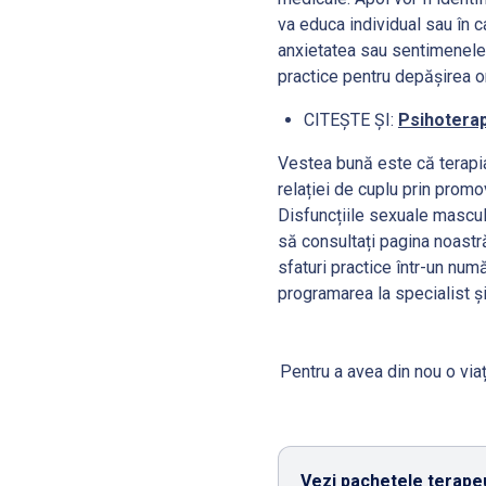
va educa individual sau în 
anxietatea sau sentimenele 
practice pentru depășirea or
CITEȘTE ȘI:
Psihoterapi
Vestea bună este că terapia 
relației de cuplu prin promo
Disfuncțiile sexuale masculi
să consultați pagina noast
sfaturi practice într-un nu
programarea la specialist ș
Pentru a avea din nou o viaț
Vezi pachetele terapeu