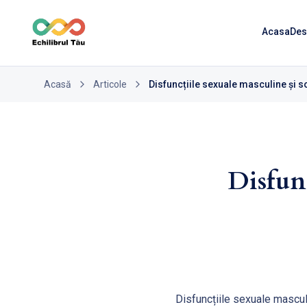
Acasa
Des
Acasă
Articole
Disfuncțiile sexuale masculine și so
Disfunc
Disfuncțiile sexuale mascul