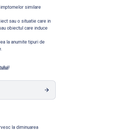
simptomelor similare
ect sau o situatie care in
sau obiectul care induce
ea la anumite tipuri de
.
ului
!
rvesc la diminuarea