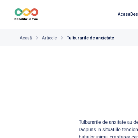
Acasa
Des
Acasă
Articole
Tulburarile de anxietate
Tulburarile de anxitate au d
raspuns in situatiile tension
batailor inimii, cresterea can