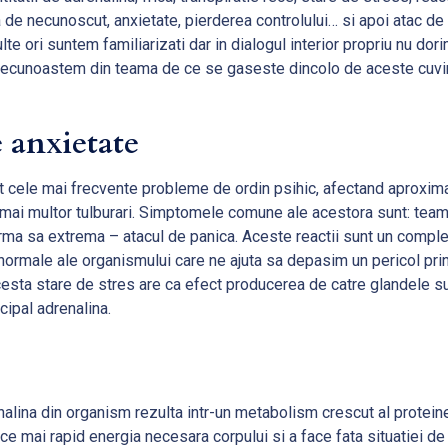
 de necunoscut, anxietate, pierderea controlului… si apoi atac de 
te ori suntem familiarizati dar in dialogul interior propriu nu dori
e recunoastem din teama de ce se gaseste dincolo de aceste cuvi
e anxietate
nt cele mai frecvente probleme de ordin psihic, afectand aproxima
mai multor tulburari. Simptomele comune ale acestora sunt: teama,
rma sa extrema – atacul de panica. Aceste reactii sunt un complex
 normale ale organismului care ne ajuta sa depasim un pericol pri
esta stare de stres are ca efect producerea de catre glandele sup
cipal adrenalina.
nalina din organism rezulta intr-un metabolism crescut al proteine
ce mai rapid energia necesara corpului si a face fata situatiei de 