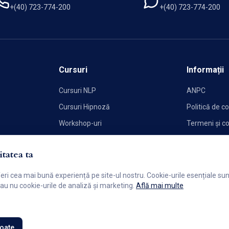
+(40) 723-774-200
+(40) 723-774-200
Cursuri
Informații
Cursuri NLP
ANPC
Cursuri Hipnoză
Politică de co
Workshop-uri
Termeni și co
Politica de C
tatea ta
feri cea mai bună experiență pe site-ul nostru. Cookie-urile esențiale s
 sau nu cookie-urile de analiză și marketing.
Află mai multe
toate