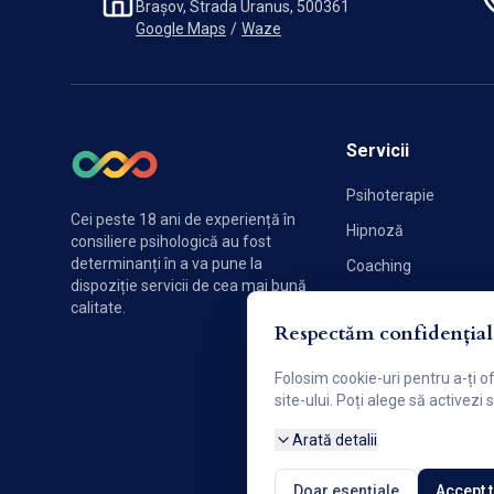
Brașov, Strada Uranus, 500361
Google Maps
/
Waze
Servicii
Psihoterapie
Cei peste 18 ani de experiență în
Hipnoză
consiliere psihologică au fost
determinanți în a va pune la
Coaching
dispoziție servicii de cea mai bună
Sexologie
calitate.
Respectăm confidențiali
Terapie de cuplu
Folosim cookie-uri pentru a-ți o
site-ului. Poți alege să activezi
Arată detalii
Doar esențiale
Accept 