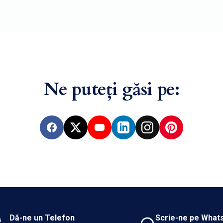
Ne puteți găsi pe:
Facebook
X
YouTube
LinkedIn
Instagram
Pinterest
Dă-ne un Telefon
Scrie-ne pe What