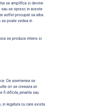
ratia se amplifica si devine
te sau se opresc in aceste
te astfel procupat sa aiba
m se poate vedea in
nica se produce intens si
blice. De asemenea se
multe ori se creeaza un
fi dificila, jenanta sau
, in legatura cu care exista