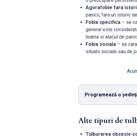
o preocupare persistent
Agorafobie fara istori
panicii, fara un istoric 
Fobia specifica
– se ca
general este considerata
teama si atacul de panic
Fobia sociala
– se cara
situatii sociale sau de
Acum
Programează o ședință
Alte tipuri de tul
Tulburarea obsesiv-c