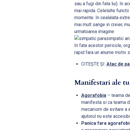
sau a fugi din fata lui). In 
mai rapida. Celelalte functi
momente. In cealalata extre
mai mult sange in creier, m
urmatoarea imagine:
In fata acestor pericole, o
rapid fara un anume motiv 
CITEȘTE ȘI:
Atac de pa
Manifestari ale tu
Agorafobia
– teama de 
manifesta si ca teama de
mecanism de evitare a ac
ajutorul nu este accesibi
Panica fara agorafobi