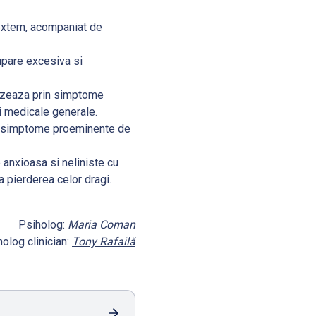
extern, acompaniat de
upare excesiva si
izeaza prin simptome
ii medicale generale.
n simptome proeminente de
 anxioasa si neliniste cu
a pierderea celor dragi.
Psiholog:
Maria Coman
olog clinician:
Tony Rafailă