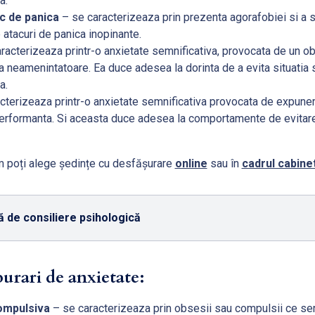
a.
c de panica
– se caracterizeaza prin prezenta agorafobiei si a 
de atacuri de panica inopinante.
racterizeaza printr-o anxietate semnificativa, provocata de un obi
 neamenintatoare. Ea duce adesea la dorinta de a evita situatia 
a.
cterizeaza printr-o anxietate semnificativa provocata de expuner
 performanta. Si aceasta duce adesea la comportamente de evitare
 poți alege ședințe cu desfășurare
online
sau în
cadrul cabinet
 de consiliere psihologică
burari de anxietate:
ompulsiva
– se caracterizeaza prin obsesii sau compulsii ce se