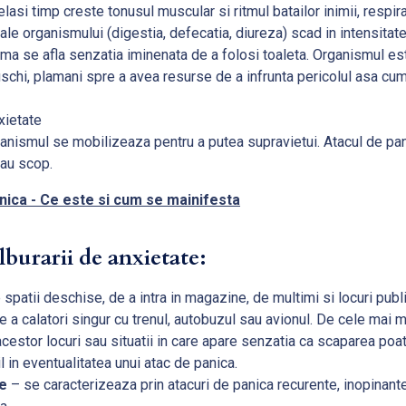
acelasi timp creste tonusul muscular si ritmul batailor inimii, respi
i ale organismului (digestia, defecatia, diureza) scad in intensita
ma se afla senzatia iminenata de a folosi toaleta. Organismul es
uschi, plamani spre a avea resurse de a infrunta pericolul asa cu
rganismul se mobilizeaza pentru a putea supravietui. Atacul de pa
sau scop.
nica - Ce este si cum se mainifesta
lburarii de anxietate:
spatii deschise, de a intra in magazine, de multimi si locuri pu
 a calatori singur cu trenul, autobuzul sau avionul. De cele mai 
estor locuri sau situatii in care apare senzatia ca scaparea poate 
l in eventualitatea unui atac de panica.
e
– se caracterizeaza prin atacuri de panica recurente, inopinante