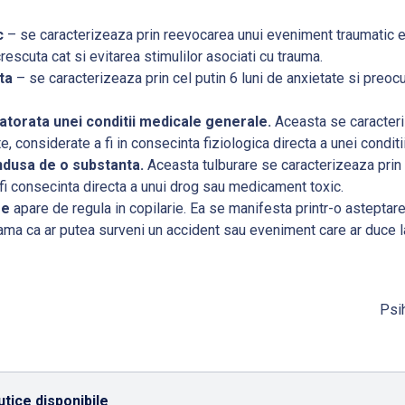
c
– se caracterizeaza prin reevocarea unui eveniment traumatic 
escuta cat si evitarea stimulilor asociati cu trauma.
ta
– se caracterizeaza prin cel putin 6 luni de anxietate si preoc
atorata unei conditii medicale generale.
Aceasta se caracter
, considerate a fi in consecinta fiziologica directa a unei condit
ndusa de o substanta.
Aceasta tulburare se caracterizeaza pri
fi consecinta directa a unui drog sau medicament toxic.
re
apare de regula in copilarie. Ea se manifesta printr-o asteptare
 teama ca ar putea surveni un accident sau eveniment care ar duce l
Psih
tice disponibile