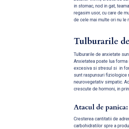
in stomac, nod in gat, teama
regasim usor, cu care de mul
de cele mai multe ori nu l
Tulburarile d
Tulburarile de anxietate su
Anxietatea poate lua forma 
excesiva si stresul si in fo
sunt raspunsuri fiziologice
neurovegetativ simpatic. Ac
crescute de hormoni, in prin
Atacul de panica:
Cresterea cantitatii de adre
carbohidratilor spre a produ