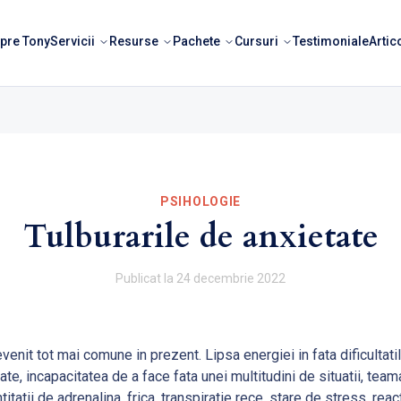
pre Tony
Servicii
Resurse
Pachete
Cursuri
Testimoniale
Artic
PSIHOLOGIE
Tulburarile de anxietate
Publicat la
24 decembrie 2022
evenit tot mai comune in prezent. Lipsa energiei in fata dificultati
ate, incapacitatea de a face fata unei multitudini de situatii, team
titatii de adrenalina, frica, transpiratie rece, stare de stress, react