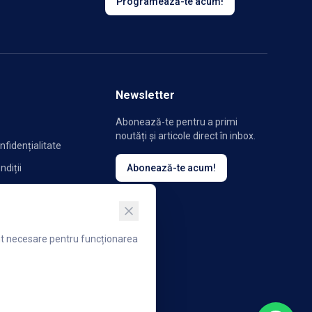
Programează-te acum!
Newsletter
Abonează-te pentru a primi
noutăți și articole direct în inbox.
nfidențialitate
ndiții
Abonează-te acum!
ookie-uri
unt necesare pentru funcționarea