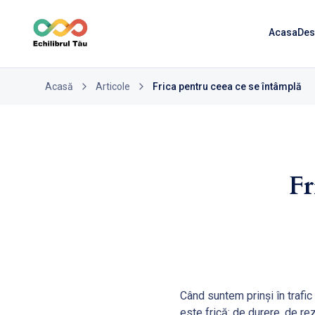
Acasa
Des
Acasă
Articole
Frica pentru ceea ce se întâmplă
Fr
Când suntem prinşi în trafi
este frică: de durere, de re