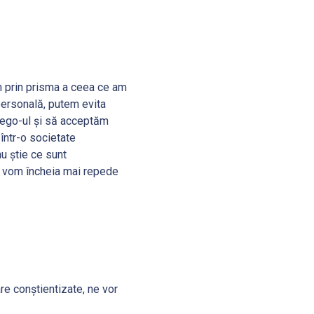
em prin prisma a ceea ce am
 personală, putem evita
m ego-ul şi să acceptăm
într-o societate
u ştie ce sunt
ât vom încheia mai repede
re conştientizate, ne vor