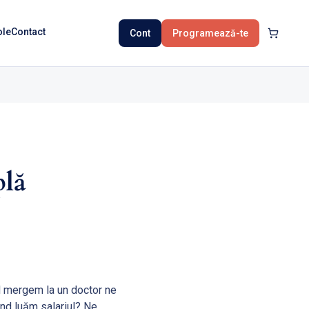
ole
Contact
Cont
Programează-te
plă
nd mergem la un doctor ne
când luăm salariul? Ne