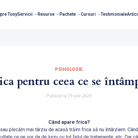
pre Tony
Servicii
Resurse
Pachete
Cursuri
Testimoniale
Artic
PSIHOLOGIE
ica pentru ceea ce se întâm
Publicat la
29 iulie 2020
Când apare frica?
c sau plecăm mai târziu de acasă trăim frica să nu întârziem. Câ
zultate ce ne vor da de lucru cu tot felul de tratamente, etc. Dar 