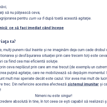
ăvi;
aţi să nu păţească ceva;
grijorarea pentru
cum va fi
după toată această agitaţie.
nică: ce să faci imediat când începe
iața ta?
e, mulţi punem răul înainte şi ne imaginăm deja cum cade drobul 
tionarea şi desfăşurarea situaţiei prin care trecem toţi este cev
ri ca fiind cea mai eficientă soluţie.
 prin ceva neplăcut prin care am mai trecut (de exemplu un cutre
rea puţină agitaţie, care ne mobilizează să depăşim momentul. Di
nt mult mai speriate decât este cazul. Vor avea mai mult de lucru
are trec. Din nefericire acestea afectează
sistemul imunitar
și c
i!
Nimeni nu este singur!
credere absolută în tine, în tot ceea ce eşti capabil să realizezi 