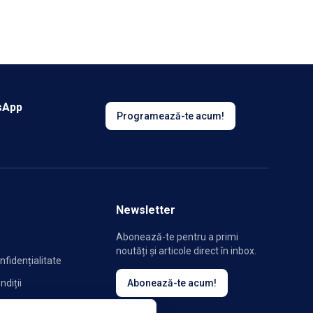
sApp
Programează-te acum!
Newsletter
Abonează-te pentru a primi
noutăți și articole direct în inbox.
nfidențialitate
ndiții
Abonează-te acum!
ookie-uri