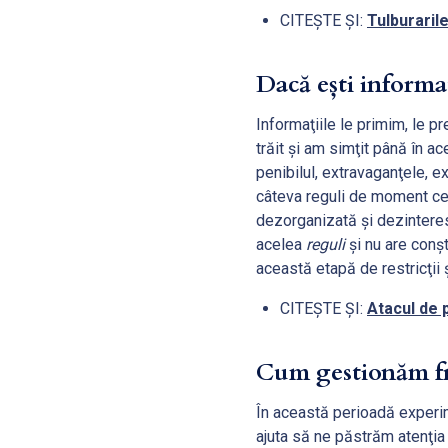
CITEȘTE ȘI:
Tulburaril
Dacă ești informat
Informaţiile le primim, le p
trăit şi am simţit până în ac
penibilul, extravaganţele, 
câteva reguli de moment ce 
dezorganizată şi dezinteres
acelea
reguli
şi nu are conş
această etapă de restricţii 
CITEȘTE ȘI:
Atacul de 
Cum gestionăm fr
În această perioadă experim
ajuta să ne păstrăm atenţia