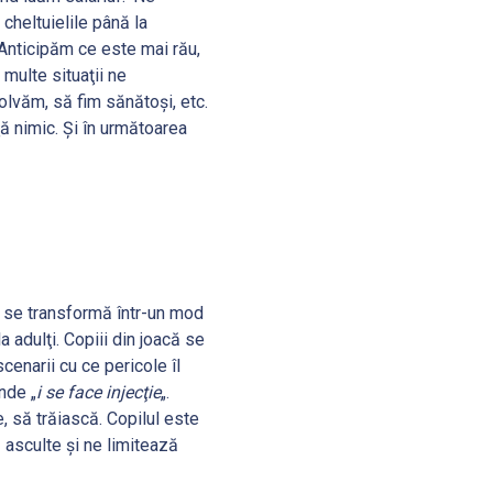
heltuielile până la
 Anticipăm ce este mai rău,
multe situaţii ne
lvăm, să fim sănătoşi, etc.
ă nimic. Şi în următoarea
 se transformă într-un mod
a adulţi. Copiii din joacă se
scenarii cu ce pericole îl
nde „
i se face injecţie
„.
, să trăiască. Copilul este
ă asculte şi ne limitează