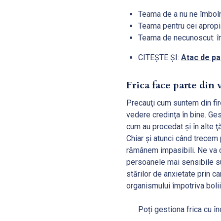
Teama de a nu ne îmboln
Teama pentru cei apropi
Teama de necunoscut: în
CITEȘTE ȘI:
Atac de pa
Frica face parte din v
Precauţi cum suntem din fir
vedere credinţa în bine. Ges
cum au procedat şi în alte ţă
Chiar şi atunci când trecem
rămânem impasibili. Ne va c
persoanele mai sensibile su
stărilor de anxietate prin c
organismului împotriva boli
Poți gestiona frica cu în