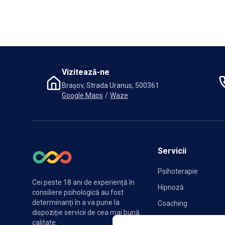
Vizitează-ne
Brașov, Strada Uranus, 500361
Google Maps
/
Waze
Servicii
Psihoterapie
Cei peste 18 ani de experiență în
Hipnoză
consiliere psihologică au fost
determinanți în a va pune la
Coaching
dispoziție servicii de cea mai bună
Sexologie
calitate.