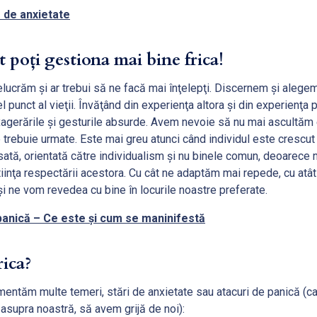
e de anxietate
 poți gestiona mai bine frica!
relucrăm şi ar trebui să ne facă mai înţelepţi. Discernem şi aleg
el punct al vieţii. Învăţând din experienţa altora şi din experienţa
exagerările şi gesturile absurde. Avem nevoie să nu mai ascultă
trebuie urmate. Este mai greu atunci când individul este crescut 
ată, orientată către individualism şi nu binele comun, deoarece n
tiinţa respectării acestora. Cu cât ne adaptăm mai repede, cu at
şi ne vom revedea cu bine în locurile noastre preferate.
panică – Ce este și cum se maninifestă
ica?
entăm multe temeri, stări de anxietate sau atacuri de panică (ca
 asupra noastră, să avem grijă de noi):