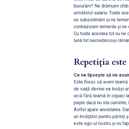
bucurăm? Ne drămuim chibzu
următorul salariu. Toate ac
ne subestimăm şi ne temem de
contrazicem temerile şi ne
Cu toate acestea tot nu ne 
lună tot necredincioşi răm
Repetiţia est
Ce ne lipseşte să ne asu
Este firesc să avem teamă 
de viaţă devine ea însăşi un 
urcă fără teamă în copaci la 
paşte dacă nu sta cuminte, î
Astfel apare anxietatea. Dar
un învăţător pentru părinţi ş
este ego-ul nostru şi nu faptu