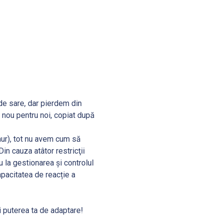
de sare, dar pierdem din
a nou pentru noi, copiat după
mur), tot nu avem cum să
n cauza atâtor restricţii
 la gestionarea şi controlul
apacitatea de reacție a
şi puterea ta de adaptare!