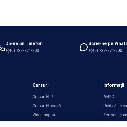
Dă-ne un Telefon
Scrie-ne pe What
+(40) 723-774-200
+(40) 723-774-200
Cursuri
Informații
Cursuri NLP
ANPC
Cursuri Hipnoză
Politică de co
Workshop-uri
Termeni și co
Politica de C