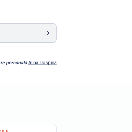
are personală
Alina Dospina
OGIE