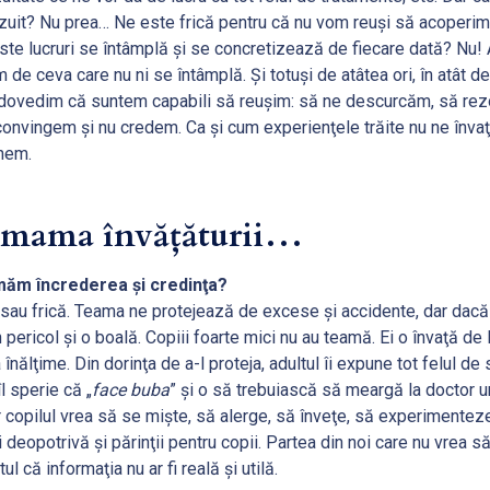
it? Nu prea… Ne este frică pentru că nu vom reuşi să acoperim c
este lucruri se întâmplă şi se concretizează de fiecare dată? Nu!
 ceva care nu ni se întâmplă. Şi totuşi de atâtea ori, în atât de 
 dovedim că suntem capabili să reuşim: să ne descurcăm, să rezo
convingem şi nu credem. Ca şi cum experienţele trăite nu ne învaţ
ânem.
e mama învăţăturii…
măm încrederea şi credinţa?
sau frică. Teama ne protejează de excese şi accidente, dar dacă
pericol şi o boală. Copiii foarte mici nu au teamă. Ei o învaţă de l
înălţime. Din dorinţa de a-l proteja, adultul îi expune tot felul de 
l sperie că „
face buba
” şi o să trebuiască să meargă la doctor u
 copilul vrea să se mişte, să alerge, să înveţe, să experimenteze
i deopotrivă şi părinţii pentru copii. Partea din noi care nu vrea s
l că informaţia nu ar fi reală şi utilă.