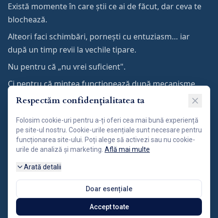
Există momente în care știi ce ai de făcut, dar ceva te
blochează.
Alteori faci schimbări, pornești cu entuziasm… iar
după un timp revii la vechile tipare.
Nu pentru că „nu vrei suficient".
Ci pentru că mintea funcționează după mecanisme
care nu sunt întotdeauna conștiente.
Respectăm confidențialitatea ta
Cursul NLP Practitioner este un program de formare
Folosim cookie-uri pentru a-ți oferi cea mai bună experiență
care te ajută să înțelegi cum gândești, cum simți și
pe site-ul nostru. Cookie-urile esențiale sunt necesare pentru
funcționarea site-ului. Poți alege să activezi sau nu cookie-
cum iei decizii, astfel încât să poți interveni eficient
urile de analiză și marketing.
Află mai multe
asupra acestor procese, iar schimbarea să devină
Arată detalii
naturală, stabilă și coerentă.
Doar esențiale
👉 Program practic · grup restrâns · aplicabil imediat
Accept toate
👉 Certificare recunoscută național și internațional