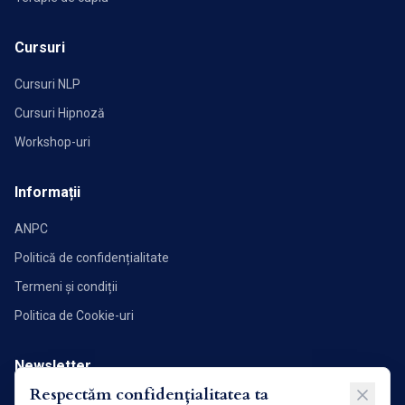
Cursuri
Cursuri NLP
Cursuri Hipnoză
Workshop-uri
Informații
ANPC
Politică de confidențialitate
Termeni și condiții
Politica de Cookie-uri
Newsletter
Respectăm confidențialitatea ta
Abonează-te pentru a primi noutăți și articole direct în inbox.