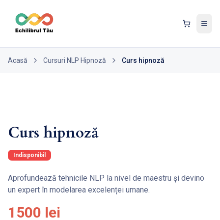
Tog
Acasă
Cursuri NLP Hipnoză
Curs hipnoză
Curs hipnoză
Indisponibil
Aprofundează tehnicile NLP la nivel de maestru și devino
un expert în modelarea excelenței umane.
1500 lei