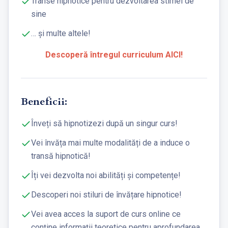
Transe hipnotice pentru dezvoltarea stimei de
sine
… și multe altele!
Descoperă întregul curriculum AICI!
Beneficii:
Înveți să hipnotizezi după un singur curs!
Vei învăța mai multe modalități de a induce o
transă hipnotică!
Îți vei dezvolta noi abilități și competențe!
Descoperi noi stiluri de învățare hipnotice!
Vei avea acces la suport de curs online ce
conține informații teoretice pentru aprofundarea