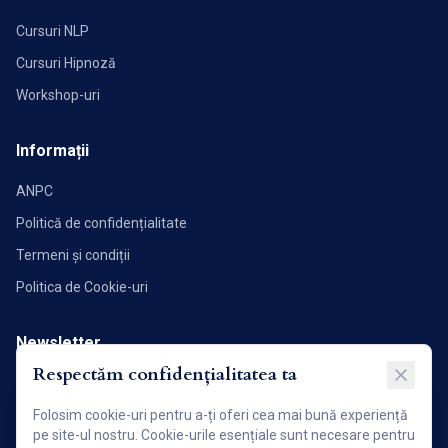
Cursuri NLP
Cursuri Hipnoză
Workshop-uri
Informații
ANPC
Politică de confidențialitate
Termeni și condiții
Politica de Cookie-uri
Newsletter
Respectăm confidențialitatea ta
Abonează-te pentru a primi noutăți și articole direct în inbox.
Folosim cookie-uri pentru a-ți oferi cea mai bună experiență
Abonează-te acum!
pe site-ul nostru. Cookie-urile esențiale sunt necesare pentru