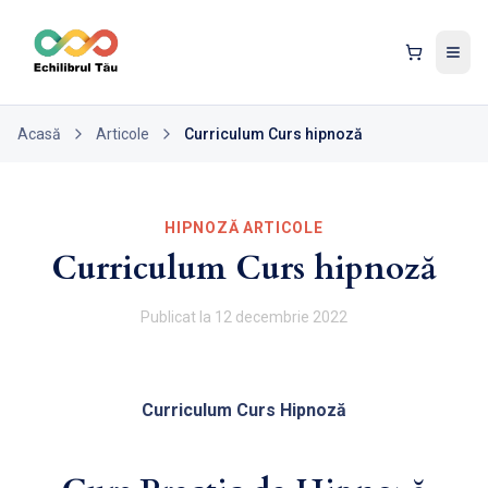
Tog
Acasă
Articole
Curriculum Curs hipnoză
HIPNOZĂ ARTICOLE
Curriculum Curs hipnoză
Publicat la
12 decembrie 2022
Curriculum Curs Hipnoză