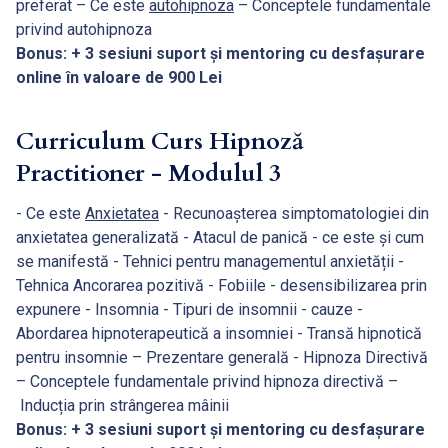
preferat – Ce este
autohipnoza
– Conceptele fundamentale
privind autohipnoza
Bonus: + 3 sesiuni suport și mentoring cu desfașurare
online în valoare de 900 Lei
Curriculum Curs Hipnoză
Practitioner
- Modulul 3
- Ce este
Anxietatea
- Recunoașterea simptomatologiei din
anxietatea generalizată - Atacul de panică - ce este și cum
se manifestă - Tehnici pentru managementul anxietății -
Tehnica Ancorarea pozitivă - Fobiile - desensibilizarea prin
expunere - Insomnia - Tipuri de insomnii - cauze -
Abordarea hipnoterapeutică a insomniei - Transă hipnotică
pentru insomnie – Prezentare generală - Hipnoza Directivă
– Conceptele fundamentale privind hipnoza directivă –
Inducția prin strângerea mâinii
Bonus: + 3 sesiuni suport și mentoring cu desfașurare