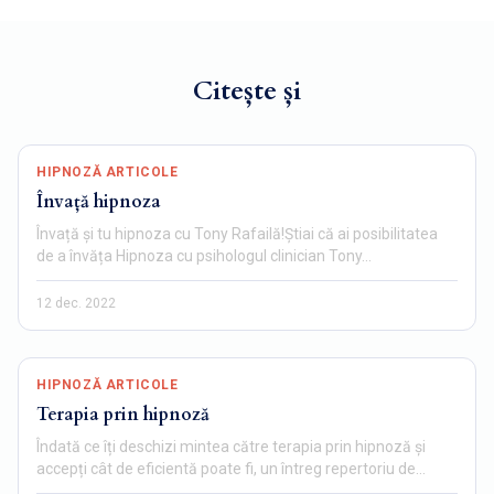
Citește și
HIPNOZĂ ARTICOLE
Învață hipnoza
Învață și tu hipnoza cu Tony Rafailă!Știai că ai posibilitatea
de a învăța Hipnoza cu psihologul clinician Tony…
12 dec. 2022
HIPNOZĂ ARTICOLE
Terapia prin hipnoză
Îndată ce îți deschizi mintea către terapia prin hipnoză și
accepți cât de eficientă poate fi, un întreg repertoriu de…