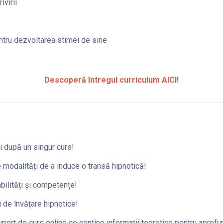
ivirii
ntru dezvoltarea stimei de sine
Descoperă întregul curriculum AICI!
i după un singur curs!
 modalități de a induce o transă hipnotică!
abilități și competențe!
i de învățare hipnotice!
port de curs online ce conține informații teoretice pentru aprofu