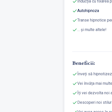
Inducția cu fixarea pr
Autohipnoza
Transe hipnotice pe
… și multe altele!
Beneficii:
Înveți să hipnotizez
Vei învăța mai multe
Îți vei dezvolta noi 
Descoperi noi stilur
Vei avea acces la su