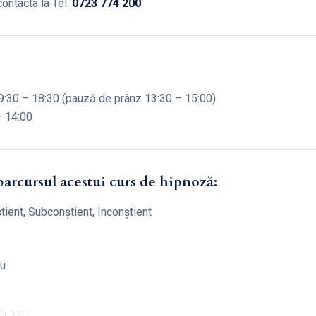
contacta la Tel:
0723 774 200
9:30 – 18:30 (pauză de prânz 13:30 – 15:00)
– 14:00
parcursul acestui curs de hipnoză:
tient, Subconştient, Inconştient
cu