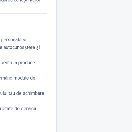
 personală și
de autocunoaștere și
ă pentru a produce
 urmând module de
sului tău de schimbare
rietate de servicii