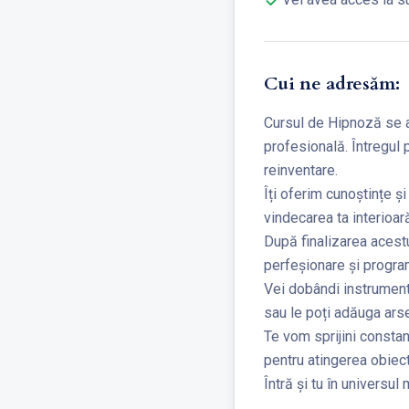
Cui ne adresăm:
Cursul de Hipnoză se a
profesională. Întregul 
reinventare.
Îți oferim cunoștințe ș
vindecarea ta interioară
După finalizarea aces
perfeșionare și progra
Vei dobândi instrument
sau le poți adăuga arse
Te vom sprijini constant
pentru atingerea obiect
Întră și tu în universul