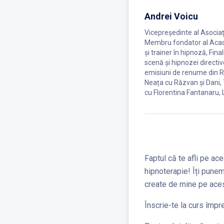
Andrei Voicu
Vicepreședinte al Asocia
Membru fondator al Acad
și trainer în hipnoză, Fin
scenă și hipnozei directiv
emisiuni de renume din R
Neața cu Răzvan și Dani,
cu Florentina Fantanaru, L
Faptul că te afli pe ac
hipnoterapie! Îți punem
create de mine pe aces
Înscrie-te la curs împr