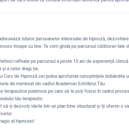
dresează tuturor persoanelor interesate de hipnoză, dezvoltare
proces începe cu tine. Te vom ghida pe parcursul călătoriei tale 
i tehnici rafinate pe parcursul a peste 15 ani de experiență clinic
 și a celor dragi ție.
tui Curs de Hipnoză vei putea aprofunda cunoștințele dobândite
mele de mentorat din cadrul Academiei Echilibrul Tău.
e terapeutice puternice pe care să le poți folosi în cadrul proce
nalului tău terapeutic.
 să-ți dezvolți ideile într-un plan bine structurat și îți oferim o va
ivelor.
 magic al hipnozei!