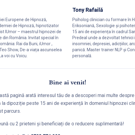
Tony Rafailă
ției Europene de Hipnoză,
Psiholog clinician cu formare în 
emiei de Hipnoză, hipnotizator
Eriksoniană, Sexologie și psihote
alist IUmor – maestrul hipnozei de
15 ani de experiența în cadrul Sa
e din România. Invitat special în
Predeal unde a dezvoltat tehnici
omânia: Rai da Buni, iUmor ,
insomniei, depresiei, adicțiilor, anx
 Teo Show, De-a viața ascunselea
panică. Master trainer NLP și Con
a voi cu Voicu.
personală.
Bine ai venit!
eastă pagină arată interesul tău de a descoperi mai multe despre
 la dipoziție peste 15 ani de experiență în domeniul hipnozei clin
t parcurs.
eună cu 2 prieteni și beneficiați de o reducere suplimentară!