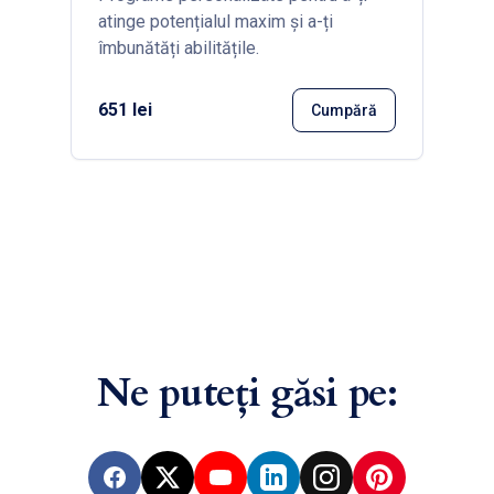
atinge potențialul maxim și a-ți
îmbunătăți abilitățile.
651 lei
Cumpără
Ne puteți găsi pe:
Facebook
X
YouTube
LinkedIn
Instagram
Pinterest