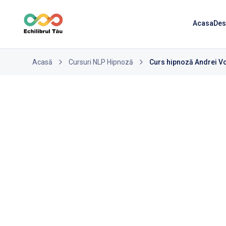
Acasa
Des
Acasă
Cursuri NLP Hipnoză
Curs hipnoză Andrei V