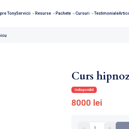
pre Tony
Servicii
Resurse
Pachete
Cursuri
Testimoniale
Artic
oicu
Curs hipnoz
Indisponibil
8000 lei