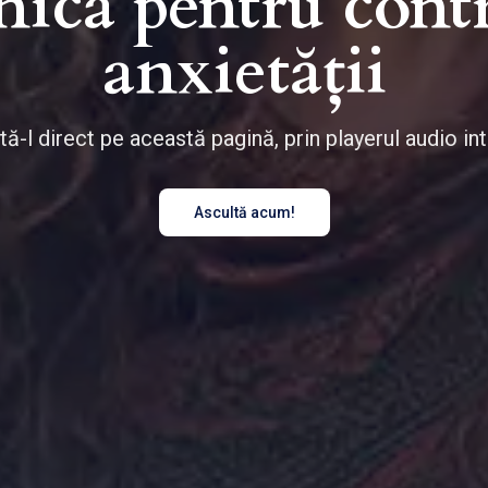
ică pentru cont
anxietății
tă-l direct pe această pagină, prin playerul audio int
Ascultă acum!