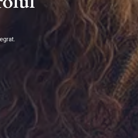
rolul
egrat.