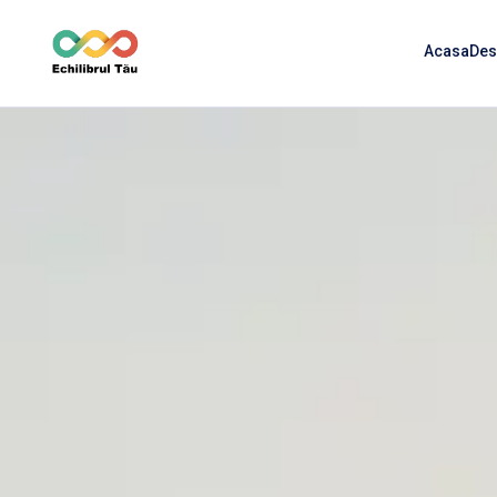
Acasa
Des