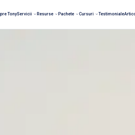
pre Tony
Servicii
Resurse
Pachete
Cursuri
Testimoniale
Artic