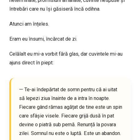
neterminate, promisiuni amânate, cuvinte nespuse și
întrebări care nu își găsiseră încă odihna.
Atunci am înțeles.
Eram eu însumi, încărcat de zi.
Celălalt eu mi-a vorbit fără glas, dar cuvintele mi-au
ajuns direct în piept:
— Te-ai îndepărtat de somn pentru că ai uitat
să lepezi ziua înainte de a intra în noapte.
Fiecare gând rămas agățat de tine este un spin
care sfâșie visele. Fiecare grijă dusă în pat
devine o piatră sub pernă. Renunță la povara
zilei. Somnul nu este o luptă. Este un abandon.