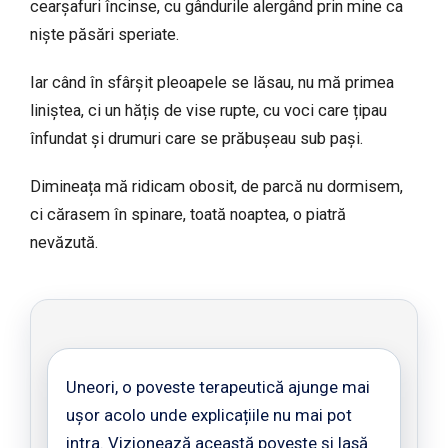
cearșafuri încinse, cu gândurile alergând prin mine ca
niște păsări speriate.
Iar când în sfârșit pleoapele se lăsau, nu mă primea
liniștea, ci un hățiș de vise rupte, cu voci care țipau
înfundat și drumuri care se prăbușeau sub pași.
Dimineața mă ridicam obosit, de parcă nu dormisem,
ci cărasem în spinare, toată noaptea, o piatră
nevăzută.
Uneori, o poveste terapeutică ajunge mai
ușor acolo unde explicațiile nu mai pot
intra. Vizionează această poveste și lasă