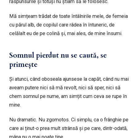
răspunsurile și totuși nu știam să le folosesc.
Mă simțeam trădat de toate întâlnirile mele, de femeia
cu părul alb, de copilul care râdea în întuneric, de
celălalt eu de pe colină și, mai ales, de mine însumi.
Somnul pierdut nu se caută, se
primește
Și atunci, când oboseala ajunsese la capăt, când nu mai
aveam putere nici să mă revolt, nici să sper, nici să
chem somnul pe nume, am simțit cum ceva se rupe în
mine.
Nu dramatic. Nu zgomotos. Ci simplu, ca o frânghie pe
care ai ținut-o prea mult strânsă și pe care, dintr-odată,
mâna nu o mai poate ține.