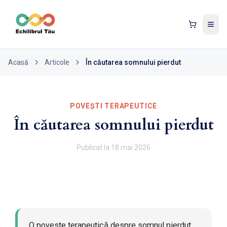
Tog
Acasă
Articole
În căutarea somnului pierdut
POVEȘTI TERAPEUTICE
În căutarea somnului pierdut
Publicat la
18 mai 2026
O poveste terapeutică despre somnul pierdut,