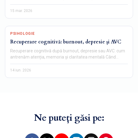
un…
15 mar. 2026
PSIHOLOGIE
Recuperare cognitivă: burnout, depresie și AVC
Recuperare cognitivă după burnout, depresie sau AVC: cum
antrenăm atenția, memoria și claritatea mentală Când
mintea…
14 iun. 2026
Ne puteți găsi pe: