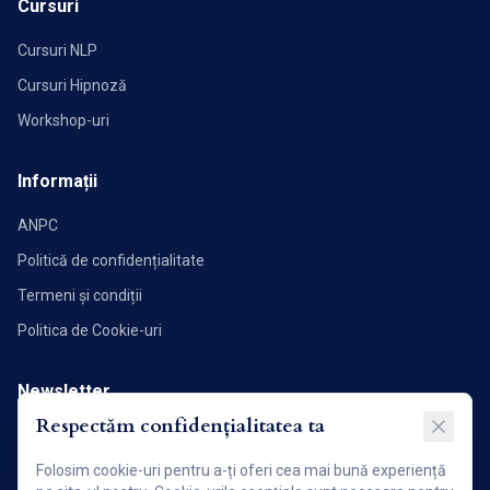
Cursuri
Cursuri NLP
Cursuri Hipnoză
Workshop-uri
Informații
ANPC
Politică de confidențialitate
Termeni și condiții
Politica de Cookie-uri
Newsletter
Respectăm confidențialitatea ta
Abonează-te pentru a primi noutăți și articole direct în inbox.
Folosim cookie-uri pentru a-ți oferi cea mai bună experiență
Abonează-te acum!