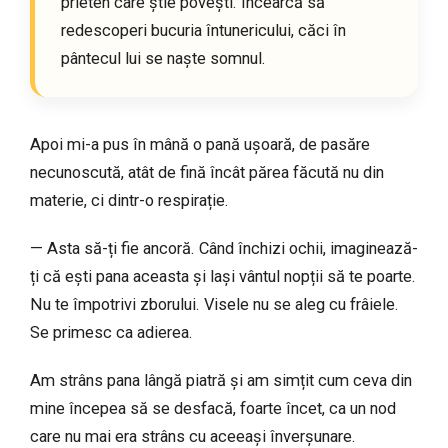
prieten care știe povești. Încearcă să
redescoperi bucuria întunericului, căci în
pântecul lui se naște somnul.
Apoi mi-a pus în mână o pană ușoară, de pasăre
necunoscută, atât de fină încât părea făcută nu din
materie, ci dintr-o respirație.
— Asta să-ți fie ancoră. Când închizi ochii, imaginează-
ți că ești pana aceasta și lași vântul nopții să te poarte.
Nu te împotrivi zborului. Visele nu se aleg cu frâiele.
Se primesc ca adierea.
Am strâns pana lângă piatră și am simțit cum ceva din
mine începea să se desfacă, foarte încet, ca un nod
care nu mai era strâns cu aceeași înverșunare.