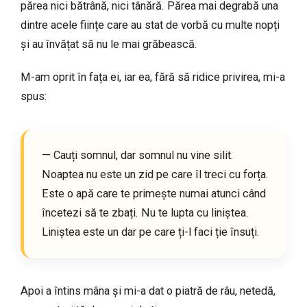
părea nici bătrână, nici tânără. Părea mai degrabă una
dintre acele ființe care au stat de vorbă cu multe nopți
și au învățat să nu le mai grăbească.
M-am oprit în fața ei, iar ea, fără să ridice privirea, mi-a
spus:
— Cauți somnul, dar somnul nu vine silit.
Noaptea nu este un zid pe care îl treci cu forța.
Este o apă care te primește numai atunci când
încetezi să te zbați. Nu te lupta cu liniștea.
Liniștea este un dar pe care ți-l faci ție însuți.
Apoi a întins mâna și mi-a dat o piatră de râu, netedă,