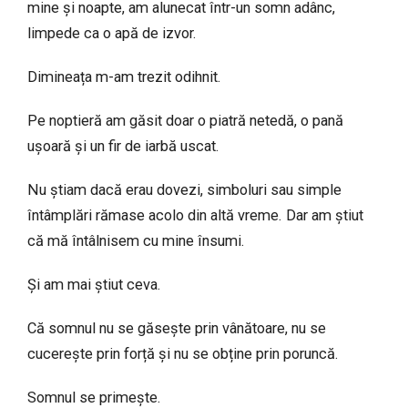
mine și noapte, am alunecat într-un somn adânc,
limpede ca o apă de izvor.
Dimineața m-am trezit odihnit.
Pe noptieră am găsit doar o piatră netedă, o pană
ușoară și un fir de iarbă uscat.
Nu știam dacă erau dovezi, simboluri sau simple
întâmplări rămase acolo din altă vreme. Dar am știut
că mă întâlnisem cu mine însumi.
Și am mai știut ceva.
Că somnul nu se găsește prin vânătoare, nu se
cucerește prin forță și nu se obține prin poruncă.
Somnul se primește.