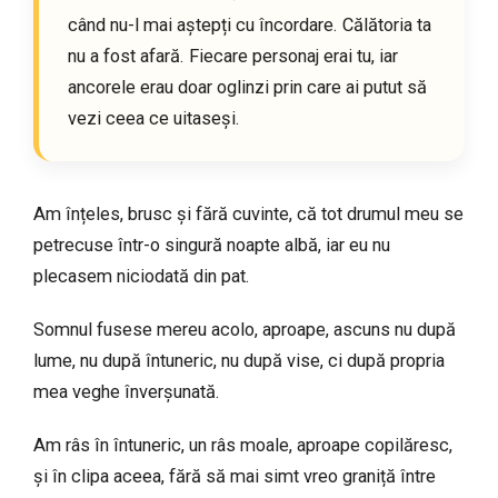
când nu-l mai aștepți cu încordare. Călătoria ta
nu a fost afară. Fiecare personaj erai tu, iar
ancorele erau doar oglinzi prin care ai putut să
vezi ceea ce uitaseși.
Am înțeles, brusc și fără cuvinte, că tot drumul meu se
petrecuse într-o singură noapte albă, iar eu nu
plecasem niciodată din pat.
Somnul fusese mereu acolo, aproape, ascuns nu după
lume, nu după întuneric, nu după vise, ci după propria
mea veghe înverșunată.
Am râs în întuneric, un râs moale, aproape copilăresc,
și în clipa aceea, fără să mai simt vreo graniță între