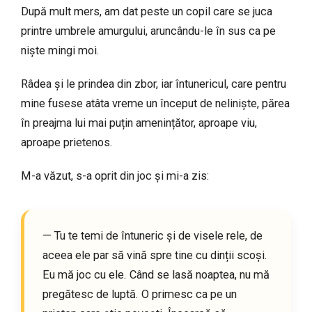
După mult mers, am dat peste un copil care se juca
printre umbrele amurgului, aruncându-le în sus ca pe
niște mingi moi.
Râdea și le prindea din zbor, iar întunericul, care pentru
mine fusese atâta vreme un început de neliniște, părea
în preajma lui mai puțin amenințător, aproape viu,
aproape prietenos.
M-a văzut, s-a oprit din joc și mi-a zis:
— Tu te temi de întuneric și de visele rele, de
aceea ele par să vină spre tine cu dinții scoși.
Eu mă joc cu ele. Când se lasă noaptea, nu mă
pregătesc de luptă. O primesc ca pe un