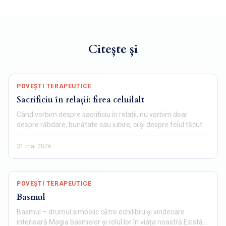
Citește și
POVEȘTI TERAPEUTICE
Sacrificiu în relații: firea celuilalt
Când vorbim despre sacrificiu în relații, nu vorbim doar
despre răbdare, bunătate sau iubire, ci și despre felul tăcut…
31 mai 2026
POVEȘTI TERAPEUTICE
Basmul
Basmul – drumul simbolic către echilibru și vindecare
interioară Magia basmelor și rolul lor în viața noastră Există