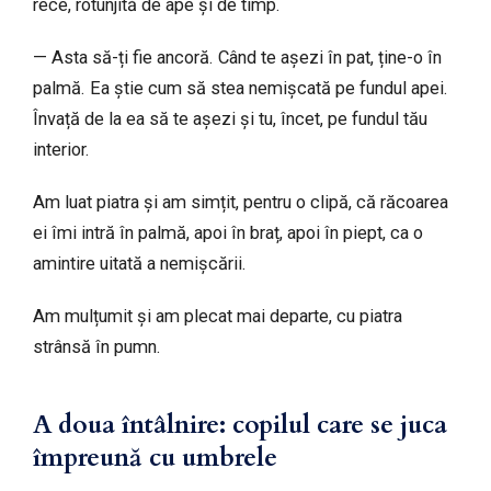
rece, rotunjită de ape și de timp.
— Asta să-ți fie ancoră. Când te așezi în pat, ține-o în
palmă. Ea știe cum să stea nemișcată pe fundul apei.
Învață de la ea să te așezi și tu, încet, pe fundul tău
interior.
Am luat piatra și am simțit, pentru o clipă, că răcoarea
ei îmi intră în palmă, apoi în braț, apoi în piept, ca o
amintire uitată a nemișcării.
Am mulțumit și am plecat mai departe, cu piatra
strânsă în pumn.
A doua întâlnire: copilul care se juca
împreună cu umbrele