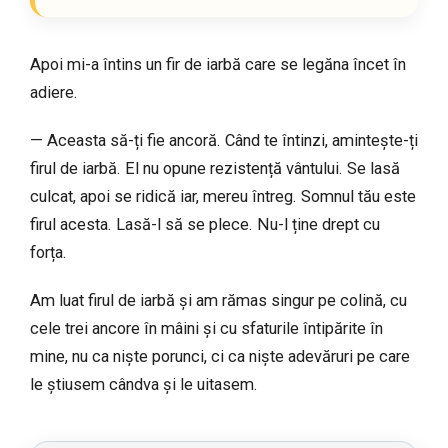
Apoi mi-a întins un fir de iarbă care se legăna încet în
adiere.
— Aceasta să-ți fie ancoră. Când te întinzi, amintește-ți
firul de iarbă. El nu opune rezistență vântului. Se lasă
culcat, apoi se ridică iar, mereu întreg. Somnul tău este
firul acesta. Lasă-l să se plece. Nu-l ține drept cu
forța.
Am luat firul de iarbă și am rămas singur pe colină, cu
cele trei ancore în mâini și cu sfaturile întipărite în
mine, nu ca niște porunci, ci ca niște adevăruri pe care
le știusem cândva și le uitasem.