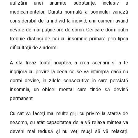
utilizării unei anumite substanţe, inclusiv a
medicamentelor. Durata normală a somnului variază
considerabil de la individ la individ, unii oameni având
nevoie de mai puţine ore de somn. Cei care dorm puţin
trebuie distinşi de cei cu insomnie primară prin lipsa
dificultăţii de a adormi.
A sta treaz toată noaptea, a crea scenarii şi a te
îngrijora cu privire la ceea ce se va întâmpla dacă nu
dormi devine, în zilele consecutive în care persistă
insomnia, un obicei mental care tinde să devină
permanent.
Cu cât vă faceţi mai multe griji cu privire la starea de
nesomn, cu atât capacitatea de a vă relaxa mintea va
deveni mai redusă şi nu veți reuşi să vă relaxaţi.