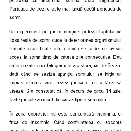
persoana cu insomnie, somnul este fragmentat.
Perioada de trezire este mai lungă decât perioada de
somn.
Un experiment pe pisici susține ipoteza faptului că
lipsa reală de somn duce la deteriorarea organismului.
Pisicile erau ţinute într-o încăpere unde nu aveau
acces la somn timp de câteva zile consecutive. Erau
monitorizate encefalogramele acestora, iar de fiecare
dată când se sesiza apariţia somnului, se iniţia un
impuls electric care trezea pisica şi nu o lăsa să
viseze. S-a constatat că, în decurs de circa 14 zile,
toate pisicile au murit din cauza lipsei somnului.
În zona depresiei, nu este periculoasă insomnia, ci
frica de insomnie. Când confruntarea cu absenţa
somnului este constantă, aceasta va avea ca efect