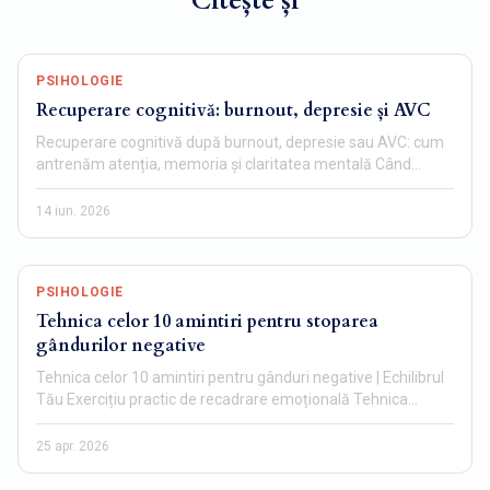
Citește și
PSIHOLOGIE
Recuperare cognitivă: burnout, depresie și AVC
Recuperare cognitivă după burnout, depresie sau AVC: cum
antrenăm atenția, memoria și claritatea mentală Când
mintea…
14 iun. 2026
PSIHOLOGIE
Tehnica celor 10 amintiri pentru stoparea
gândurilor negative
Tehnica celor 10 amintiri pentru gânduri negative | Echilibrul
Tău Exercițiu practic de recadrare emoțională Tehnica…
25 apr. 2026