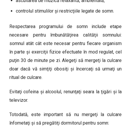
ascultarea de muzică relaxantă, ambientală,
controlul stimulilor şi restricţiile legate de somn.
Respectarea programului de somn include etape
necesare pentru îmbunătăţirea calităţii somnului:
somnul atât cât este necesar pentru fiecare organism
în parte şi exerciţii fizice efectuate în mod regulat, cel
puţin 30 de minute pe zi. Alegeţi să mergeţi la culcare
doar dacă vă simţiţi obosiţi şi încercaţi să urmaţi un
ritual de culcare.
Evitaţi cofeina şi alcoolul, renunţaţi seara la ţigări şi la
televizor.
Totodată, este important să nu mergeţi la culcare
înfometaţi şi să pregătiţi dormitorul pentru somn: