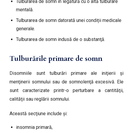
Tulburarea de somn în legătură cu o altă tulburare
mentală.
Tulburarea de somn datorată unei condiții medicale
generale.
Tulburarea de somn indusă de o substanţă.
Tulburările primare de somn
Disomniile sunt tulburări primare ale iniţierii şi
menţinerii somnului sau de somnolenţă excesivă. Ele
sunt caracterizate printr-o perturbare a cantităţii,
calităţii sau reglării somnului.
Această secţiune include şi:
insomnia primară,