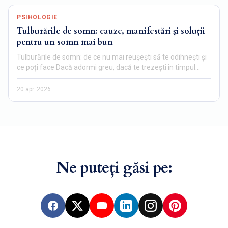
PSIHOLOGIE
Tulburările de somn: cauze, manifestări și soluții
pentru un somn mai bun
Tulburările de somn: de ce nu mai reușești să te odihnești și
ce poți face Dacă adormi greu, dacă te trezești în timpul…
20 apr. 2026
Ne puteți găsi pe:
Facebook
X
YouTube
LinkedIn
Instagram
Pinterest