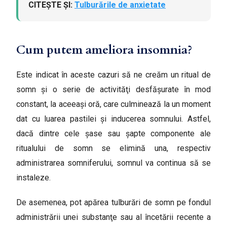
CITEȘTE ȘI:
Tulburările de anxietate
Cum putem ameliora insomnia?
Este indicat în aceste cazuri să ne creăm un ritual de
somn şi o serie de activităţi desfăşurate în mod
constant, la aceeaşi oră, care culminează la un moment
dat cu luarea pastilei şi inducerea somnului. Astfel,
dacă dintre cele şase sau şapte componente ale
ritualului de somn se elimină una, respectiv
administrarea somniferului, somnul va continua să se
instaleze.
De asemenea, pot apărea tulburări de somn pe fondul
administrării unei substanţe sau al încetării recente a