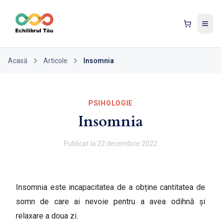
Tog
Acasă
Articole
Insomnia
PSIHOLOGIE
Insomnia
Publicat la
22 decembrie 2022
Insomnia este incapacitatea de a obține cantitatea de
somn de care ai nevoie pentru a avea odihnă şi
relaxare a doua zi.