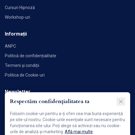
Cursuri Hipnoză
Workshop-uri
Informații
ANPC
Politică de confidențialitate
Termeni și condiții
Politica de Cookie-uri
Newsletter
Respectăm confidențialitatea ta
Abonează-te pentru a primi noutăți și articole direct în inbox.
Folosim cookie-uri pentru a-ți oferi cea mai bună experiență
Abonează-te acum!
pe site-ul nostru. Cookie-urile esențiale sunt necesare pentru
funcționarea site-ului. Poți alege să activezi sau nu cookie-
urile de analiză și marketing.
Află mai multe