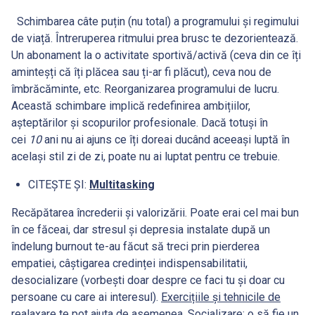
Schimbarea câte puțin (nu total) a programului și regimului
de viață. Întreruperea ritmului prea brusc te dezorientează.
Un abonament la o activitate sportivă/activă (ceva din ce îți
aminteșți că îți plăcea sau ți-ar fi plăcut), ceva nou de
îmbrăcăminte, etc. Reorganizarea programului de lucru.
Această schimbare implică redefinirea ambițiilor,
așteptărilor și scopurilor profesionale. Dacă totuși în
cei
10
ani nu ai ajuns ce îți doreai ducând aceeași luptă în
același stil zi de zi, poate nu ai luptat pentru ce trebuie.
CITEȘTE ȘI:
Multitasking
Recăpătarea încrederii și valorizării. Poate erai cel mai bun
în ce făceai, dar stresul și depresia instalate după un
îndelung burnout te-au făcut să treci prin pierderea
empatiei, câștigarea credinței indispensabilitatii,
desocializare (vorbești doar despre ce faci tu și doar cu
persoane cu care ai interesul).
Exercițiile și tehnicile de
realaxare
te pot ajuta de asemenea. Socializare: o să fie un