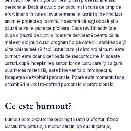
nemulțumire, resimțite din neîmpliniri profesionale sau
personale! Dacă ai avut o perioada mai scurtă de timp de
efort intens în care ai avut termene la lucrări și de finalizat
anumite proiecte și sarcini, înseamnă că eșți obosit și o
pauză te va re-pune pe picioare. Dacă revii în activitate
după o pauză de lucru și toate te derutează pentru că nu
mai eșți obișnuit cu un program fix-pe care ți-l stabilesc alții
și te obisnuisei să faci lucruri cum și când vroiai tu, nu este
burnout, este doar o perioada de reacomodare. În aceste
cazuri, după îndeplinirea sarcinilor de lucru care îți asigură
susținerea materială, este bine venită o introspecție,
începerea dezvoltării personale. Poate este momentul unei
schimbări, a unei re-definiri personale și profesionale.
Ce este burnout?
Burnout este expunerea prelungită (ani) la eforturi fizice
și/sau intelectuale, a multor sarcini de dus în paralel,