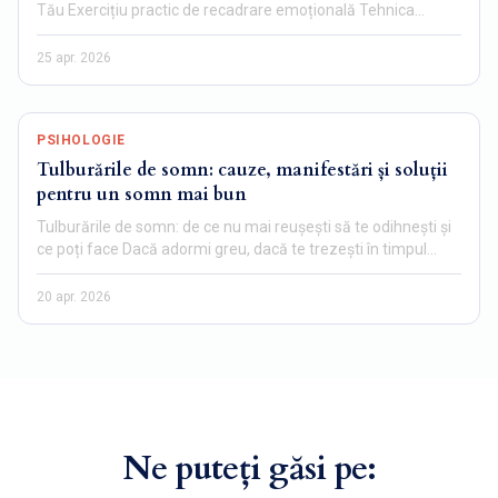
Tău Exercițiu practic de recadrare emoțională Tehnica…
25 apr. 2026
PSIHOLOGIE
Tulburările de somn: cauze, manifestări și soluții
pentru un somn mai bun
Tulburările de somn: de ce nu mai reușești să te odihnești și
ce poți face Dacă adormi greu, dacă te trezești în timpul…
20 apr. 2026
Ne puteți găsi pe: