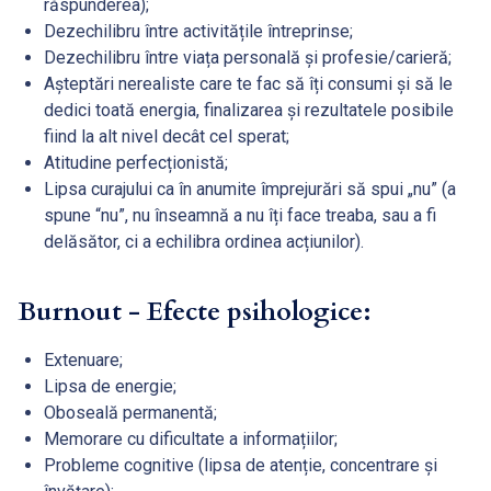
răspunderea);
Dezechilibru între activitățile întreprinse;
Dezechilibru între viața personală și profesie/carieră;
Așteptări nerealiste care te fac să îți consumi și să le
dedici toată energia, finalizarea și rezultatele posibile
fiind la alt nivel decât cel sperat;
Atitudine perfecționistă;
Lipsa curajului ca în anumite împrejurări să spui „nu” (a
spune “nu”, nu înseamnă a nu îți face treaba, sau a fi
delăsător, ci a echilibra ordinea acțiunilor).
Burnout - Efecte psihologice:
Extenuare;
Lipsa de energie;
Oboseală permanentă;
Memorare cu dificultate a informațiilor;
Probleme cognitive (lipsa de atenție, concentrare și