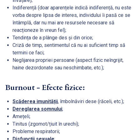
învățare);
Indiferență (doar aparențele indică indiferență, nu este
vorba despre lipsa de interes, individului îi pasă ce se
întâmplă, dar nu mai are resursele necesare să
reacționeze în vreun fel);
Tendința de a plânge des și din orice;
Criză de timp, sentimentul că nu ai suficient timp să
termini ce faci;
Neglijarea propriei persoane (aspect fizic neîngrijit,
haine dezordonate sau neschimbate, etc.);
Burnout - Efecte fizice:
Scăderea imunității
, îmbolnăviri dese (răceli, etc.);
Dereglarea somnului
;
Amețeli;
Tinitus (zgomot/țiuit în urechi);
Probleme respiratorii;
Disfuncții sexuale
;