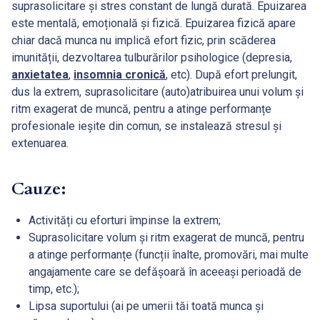
suprasolicitare și stres constant de lungă durată. Epuizarea
este mentală, emoțională și fizică. Epuizarea fizică apare
chiar dacă munca nu implică efort fizic, prin scăderea
imunității, dezvoltarea tulburărilor psihologice (depresia,
anxietatea
,
insomnia cronică
, etc). După efort prelungit,
dus la extrem, suprasolicitare (auto)atribuirea unui volum și
ritm exagerat de muncă, pentru a atinge performanțe
profesionale ieșite din comun, se instalează stresul și
extenuarea.
Cauze:
Activități cu eforturi împinse la extrem;
Suprasolicitare volum și ritm exagerat de muncă, pentru
a atinge performanțe (funcții înalte, promovări, mai multe
angajamente care se defășoară în aceeași perioadă de
timp, etc.);
Lipsa suportului (ai pe umerii tăi toată munca și