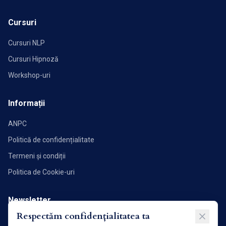
Cursuri
Cursuri NLP
Cursuri Hipnoză
Workshop-uri
Informații
ANPC
Politică de confidențialitate
Termeni și condiții
Politica de Cookie-uri
Newsletter
Respectăm confidențialitatea ta
Abonează-te pentru a primi noutăți și articole direct în inbox.