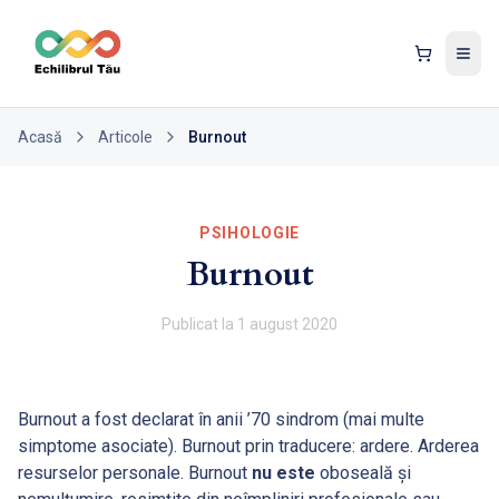
Tog
Acasă
Articole
Burnout
PSIHOLOGIE
Burnout
Publicat la
1 august 2020
Burnout a fost declarat în anii ’70 sindrom (mai multe
simptome asociate). Burnout prin traducere: ardere. Arderea
resurselor personale. Burnout
nu este
oboseală și