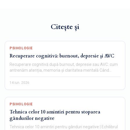
Citește și
PSIHOLOGIE
Recuperare cognitivă: burnout, depresie și AVC
Recuperare cognitivă după burnout, depresie sau AVC: cum
antrenăm atenția, memoria și claritatea mentală Când
mintea…
14 iun. 2026
PSIHOLOGIE
Tehnica celor 10 amintiri pentru stoparea
gândurilor negative
Tehnica celor 10 amintiri pentru gânduri negative | Echilibrul